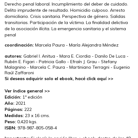
Derecho penal laboral. Incumplimiento del deber de cuidado.
Delito imprudente de resultado. Homicidio culposo. Arresto
domiciliario. Crisis sanitaria. Perspectiva de género. Salidas
transitorias. Participación de la víctima. La finalidad delictiva
de la asociación ilícita. La emergencia sanitaria y el sistema
penal
coordinación:
Marcela Paura - María Alejandra Méndez
autores:
Gabriel I. Anitua - Mara E. Ciordia - Danilo De Luca -
Rubén E. Figari - Patricia Gallo - Efraín J. Grau - Stefany
Malagnino - Marcela C. Paura - Martiniano Terragni - Eugenio
Raúl Zaffaroni
Si deseas adquirir solo el ebook, hacé click aquí >>
Ver índice general >>
Edición:
1ª edición
Año:
2021
Páginas:
222
Medidas:
23 x 16 cms.
Peso:
0,420 kgs.
ISBN:
978-987-805-058-4