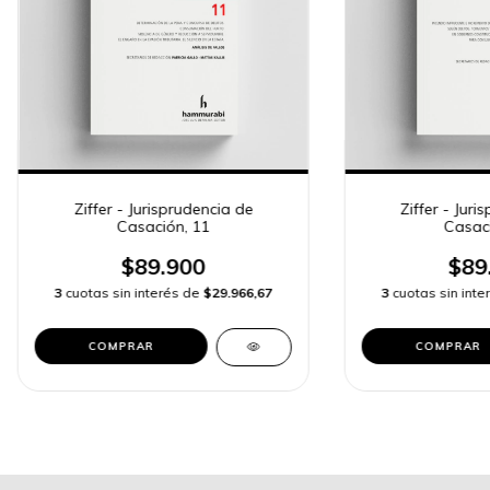
Ziffer - Jurisprudencia de
Ziffer - Juri
Casación, 11
Casaci
$89.900
$89
3
cuotas sin interés de
$29.966,67
3
cuotas sin int
COMPRAR
COMPRAR