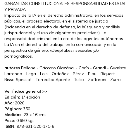
GARANTÍAS CONSTITUCIONALES RESPONSABILIDAD ESTATAL
Y PRIVADA
Impacto de la IA en el derecho administrativo, en los servicios
públicos, el proceso electoral, en el sistema de justicia
(incidencia en el derecho de defensa, la búsqueda y análisis
jurisprudencial y el uso de algoritmos predictivos). La
responsabilidad criminal en la era de los agentes autónomos.
La IA en el derecho del trabajo, en la comunicación y en la
perspectiva de género. «Deepfakes» sexuales y/o
pornográficos.
autores
Bailone - Cáccaro Olazábal - Garín - Grandi - Guariste
Larrondo - Lega - Lois - Ordoñez - Pérez - Plou - Riquert -
Risso Spessot - Torrealba Aponte - Tullio - Zaffaroni - Zurro
Ver índice general >>
Edición:
1ª edición
Año:
2026
Páginas:
350
Medidas:
23 x 16 cms.
Peso:
0,650 kgs.
ISBN:
978-631-320-171-6