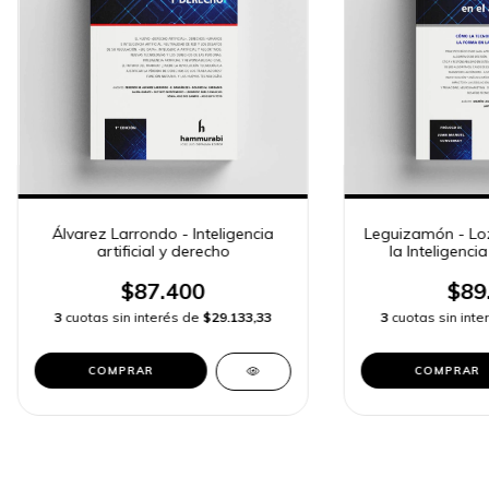
Álvarez Larrondo - Inteligencia
Leguizamón - Lo
artificial y derecho
la Inteligencia 
ámbito
$87.400
$89
3
cuotas sin interés de
$29.133,33
3
cuotas sin int
COMPRAR
COMPRAR