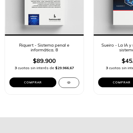
Riquert - Sistema penal e
Sueiro - La IA y
informática, 8
sistem
$89.900
$45
3
cuotas sin interés de
$29.966,67
3
cuotas sin in
COMPRAR
COMPRAR