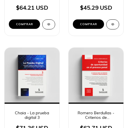
BA, t. 10
tomo 3
$64.21 USD
$45.29 USD
COMPRAR
COMPRAR
Chaia - La prueba
Romero Berdullas -
digital 3
Criterios de
oportunidad en el
proceso penal. 2a ed.
$71.36 USD
$62.71 USD