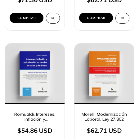
COMPRAR
COMPRAR
Romualdi. Intereses,
Morelli. Modernización
inflación y
Laboral. Ley 27.802
capitalización en
deudas de valor y de
$54.86 USD
$62.71 USD
dinero