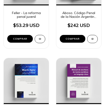
Feller - La reforma
Aboso. Código Penal
penal juvenil
de la Nación Argentina.
Comentado,
concordado con
$53.29 USD
$242 USD
jurisprudencia
COMPRAR
COMPRAR