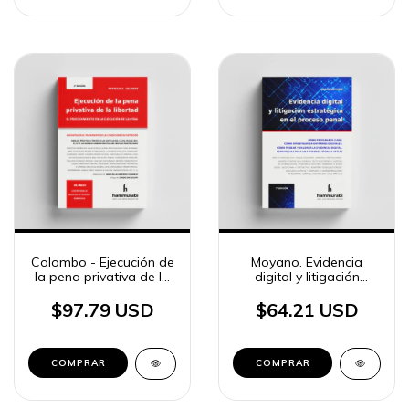
Colombo - Ejecución de
Moyano. Evidencia
la pena privativa de la
digital y litigación
libertad 2a ed.
estratégica en el
proceso penal
$97.79 USD
$64.21 USD
COMPRAR
COMPRAR