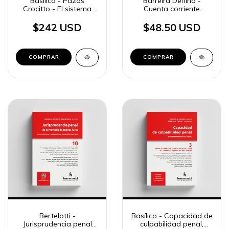
Basílico - Pazos
Barreira Delfino -
Crocitto - El sistema
Cuenta corriente
acusatorio en el
bancaria
proceso penal federal
$242 USD
$48.50 USD
COMPRAR
COMPRAR
Bertelotti -
Basílico - Capacidad de
Jurisprudencia penal
culpabilidad penal,