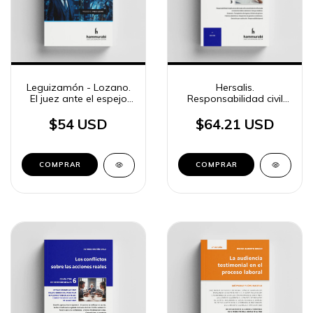
Leguizamón - Lozano.
Hersalis.
El juez ante el espejo
Responsabilidad civil
algorítmico
médica por
incumplimiento del
$54 USD
$64.21 USD
consentimiento
informado
COMPRAR
COMPRAR