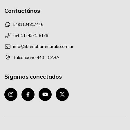
Contactános
5491134817446
(54-11) 4371-8179
info@libreriahammurabi.com.ar
Talcahuano 440 - CABA
Sigamos conectados