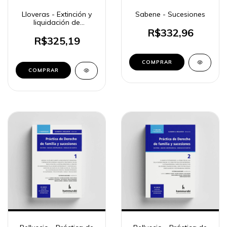
Lloveras - Extinción y
Sabene - Sucesiones
liquidación de
comunidad matrimonial
R$332,96
de bienes
R$325,19
COMPRAR
COMPRAR