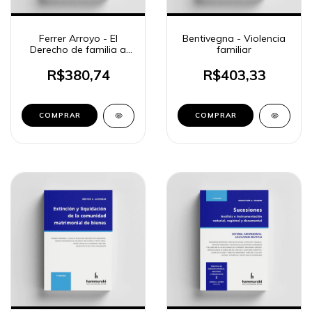
Ferrer Arroyo - El
Bentivegna - Violencia
Derecho de familia a
familiar
través de la psicología
jurídica
R$380,74
R$403,33
COMPRAR
COMPRAR