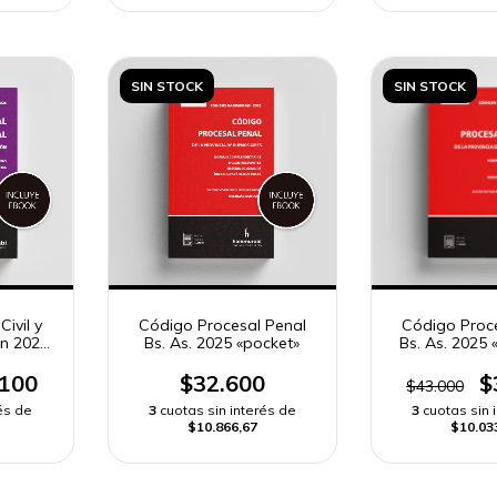
SIN STOCK
SIN STOCK
ivil y
Código Procesal Penal
Código Proc
ón 2025
Bs. As. 2025 «pocket»
Bs. As. 2025 
.100
$32.600
$
$43.000
és de
3
cuotas sin interés de
3
cuotas sin 
$10.866,67
$10.03