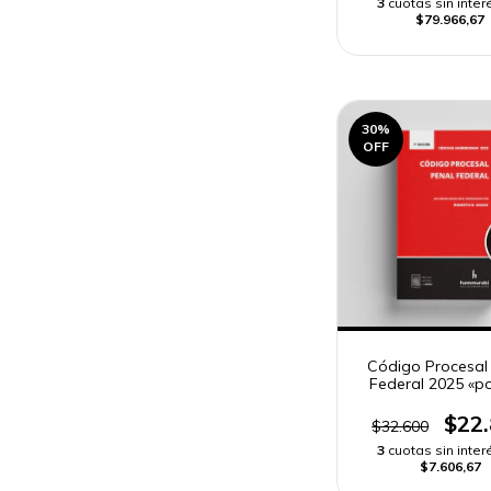
3
cuotas sin inter
$79.966,67
30
%
OFF
Código Procesal
Federal 2025 «p
$22
$32.600
3
cuotas sin inter
$7.606,67