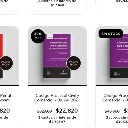
$60.63
és de
3
cuotas sin interés de
$17.640
30
%
SIN STOCK
OFF
 Penal
Código Procesal Civil y
Código Proces
ocket»
Comercial - Bs. As. 2025
Comercial - B
«pocket»
«stand
.820
$22.820
$
$32.600
$43.000
és de
3
cuotas sin interés de
3
cuotas sin 
$7.606,67
$10.03