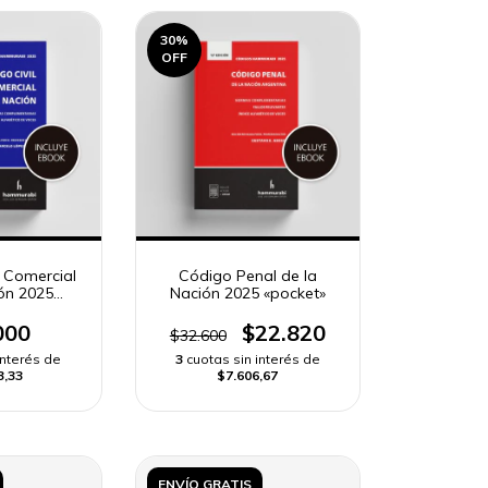
30
%
OFF
y Comercial
Código Penal de la
ión 2025
Nación 2025 «pocket»
ard»
000
$22.820
$32.600
interés de
3
cuotas sin interés de
3,33
$7.606,67
ENVÍO GRATIS