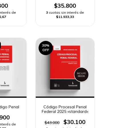
300
$35.800
interés de
3
cuotas sin interés de
6,67
$11.933,33
30
%
OFF
digo Penal
Código Procesal Penal
Federal 2025 «standard»
.900
$30.100
$43.000
interés de