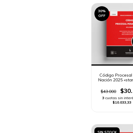
30
%
OFF
Código Procesal
Nación 2025 «sta
$30
$43.000
3
cuotas sin inter
$10.033,33
SIN STOCK