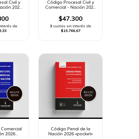
al Civil y
Código Procesal Civil y
Nación 2026
Comercial - Nación 2026
et»
«standard»
800
$47.300
interés de
3
cuotas sin interés de
3,33
$15.766,67
y Comercial
Código Penal de la
ión 2026
Nación 2026 «pocket»
ard»