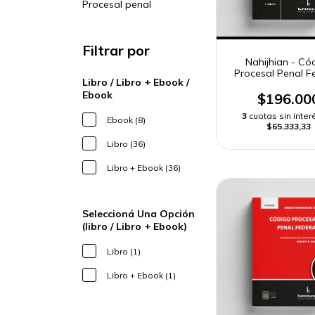
Procesal penal
Filtrar por
Nahijhian - Có
Procesal Penal Fe
Libro / Libro + Ebook /
Anotado
Ebook
$196.00
3
cuotas sin inter
Ebook (8)
$65.333,33
Libro (36)
Libro + Ebook (36)
Seleccioná Una Opción
(libro / Libro + Ebook)
Libro (1)
Libro + Ebook (1)