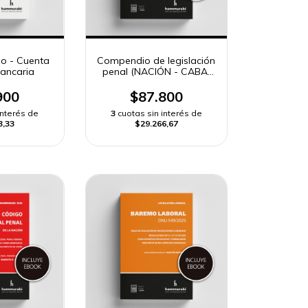
no - Cuenta
Compendio de legislación
bancaria
penal (NACIÓN - CABA)
2026
900
$87.800
interés de
3
cuotas sin interés de
3,33
$29.266,67