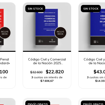
SIN STOCK
SIN STOCK
 Penal
Código Civil y Comercial
Código Civil 
ndard»
de la Nación 2025
de la Nac
«pocket»
«stand
.100
$22.820
$43.
$32.600
és de
3
cuotas sin interés de
3
cuotas sin 
$7.606,67
$14.33
ENVÍO GRATIS
ENVÍO GRATIS