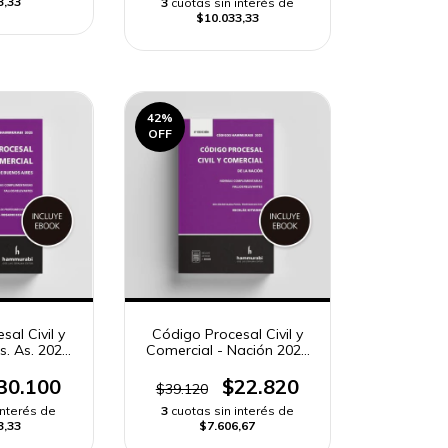
3,33
3
cuotas sin interés de
$10.033,33
42
%
OFF
al Civil y
Código Procesal Civil y
s. As. 2025
Comercial - Nación 2025
ard»
«pocket»
30.100
$22.820
$39.120
interés de
3
cuotas sin interés de
3,33
$7.606,67