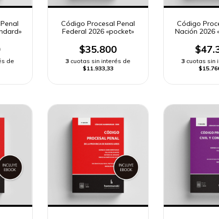
 Penal
Código Procesal Penal
Código Proc
andard»
Federal 2026 «pocket»
Nación 2026 
0
$35.800
$47.
és de
3
cuotas sin interés de
3
cuotas sin 
$11.933,33
$15.76