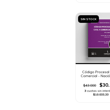
SIN STOCK
Código Procesal C
Comercial - Naci
«standard»
$30
$43.000
3
cuotas sin inter
$10.033,33