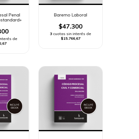
esal Penal
Baremo Laboral
«standard»
$47.300
300
3
cuotas sin interés de
$15.766,67
interés de
6,67