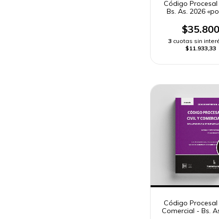
Código Procesal
Bs. As. 2026 «po
$35.80
3
cuotas sin inter
$11.933,33
Código Procesal C
Comercial - Bs. A
«standard»