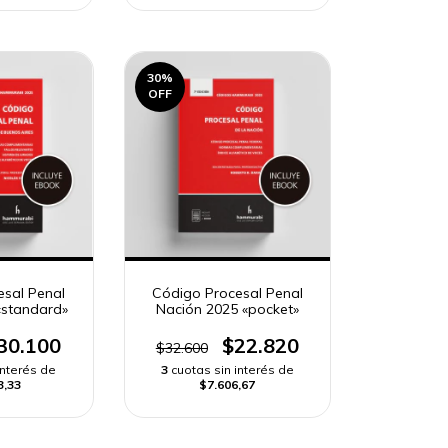
30
%
OFF
esal Penal
Código Procesal Penal
«standard»
Nación 2025 «pocket»
30.100
$22.820
$32.600
interés de
3
cuotas sin interés de
3,33
$7.606,67