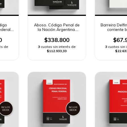
digo
Aboso. Código Penal de
Barreira Delfi
deral.
la Nación Argentina.
corriente 
Comentado, concordado
con jurisprudencia
0
$338.800
$67.
és de
3
cuotas sin interés de
3
cuotas sin 
$112.933,33
$22.63