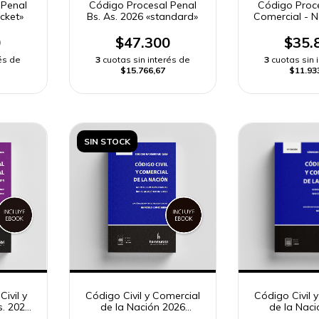
 Penal
Código Procesal Penal
Código Proces
cket»
Bs. As. 2026 «standard»
Comercial - 
«pock
0
$47.300
$35.
és de
3
cuotas sin interés de
3
cuotas sin 
$15.766,67
$11.93
SIN STOCK
ivil y
Código Civil y Comercial
Código Civil 
s. 2026
de la Nación 2026
de la Nac
«pocket»
«stand