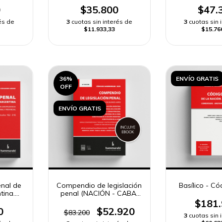
0
$35.800
$47.
és de
3
cuotas sin interés de
3
cuotas sin 
$11.933,33
$15.76
36
%
ENVÍO GRATIS
OFF
ENVÍO GRATIS
nal de
Compendio de legislación
Basílico - Có
tina.
penal (NACIÓN - CABA)
n
2025
$181
 tomos
0
$52.920
$83.200
3
cuotas sin 