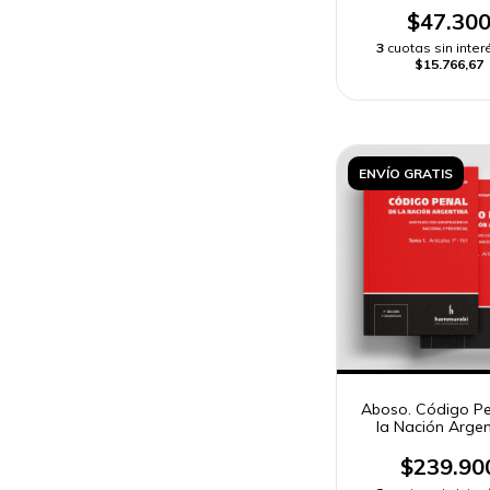
$47.30
3
cuotas sin inter
$15.766,67
ENVÍO GRATIS
Aboso. Código Pe
la Nación Argen
Anotado co
jurisprudencia 2
$239.90