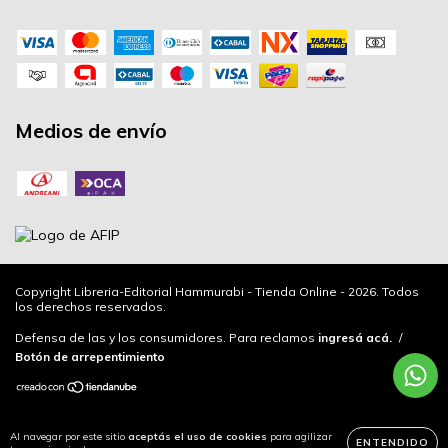
Medios de envío
Copyright Libreria-Editorial Hammurabi - Tienda Online - 2026. Todos
los derechos reservados.
Defensa de las y los consumidores. Para reclamos
ingresá acá.
/
Botón de arrepentimiento
Al navegar por este sitio
aceptás el uso de cookies
para agilizar
ENTENDIDO