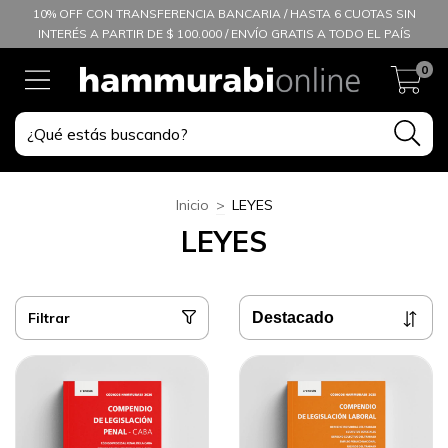
10% OFF CON TRANSFERENCIA BANCARIA / HASTA 6 CUOTAS SIN
INTERÉS A PARTIR DE $ 100.000 / ENVÍO GRATIS A TODO EL PAÍS
0
Inicio
>
LEYES
LEYES
Filtrar