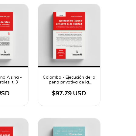
na Alsina -
Colombo - Ejecución de la
ales, t. 3
pena privativa de la
libertad 2a ed.
USD
$97.79 USD