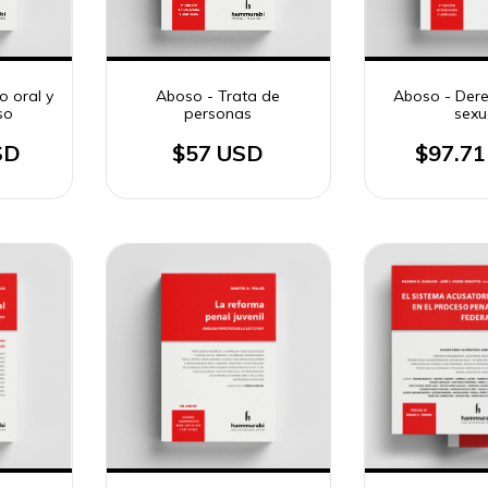
o oral y
Aboso - Trata de
Aboso - Der
so
personas
sexu
SD
$57 USD
$97.7