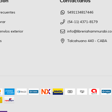
ión
Contactános
recuentes
5491134817446
rar
(54-11) 4371-8179
nvíos exterior
info@libreriahammurabi.c
s
Talcahuano 440 - CABA