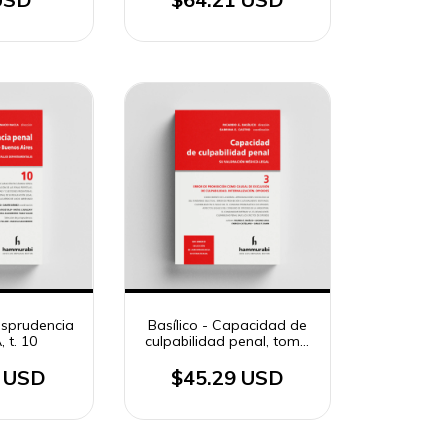
risprudencia
Basílico - Capacidad de
 t. 10
culpabilidad penal, tomo
3
1 USD
$45.29 USD