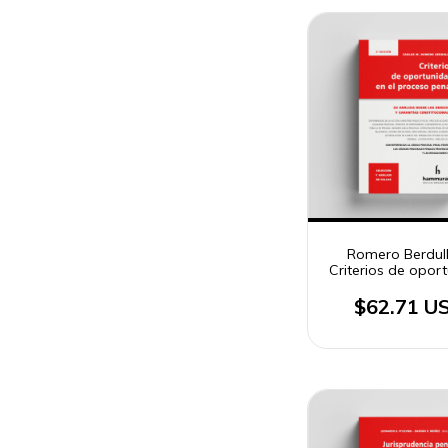
Romero Berdull
Criterios de opor
en el proceso pen
ed.
$62.71 U