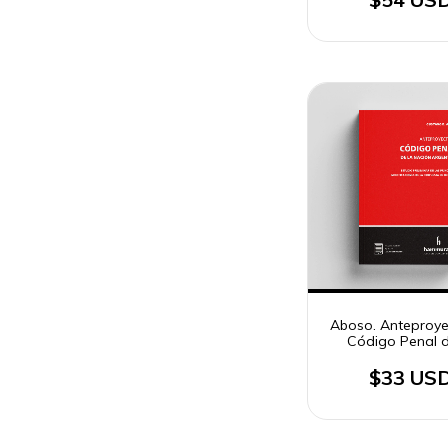
Aboso. Anteproye
Código Penal d
Nación Argent
$33 US