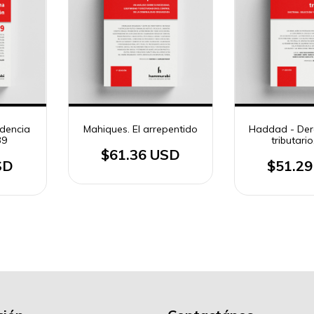
udencia
Mahiques. El arrepentido
Haddad - Der
39
tributario
$61.36 USD
SD
$51.2