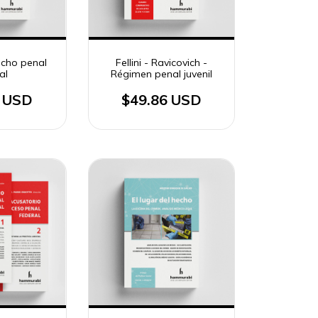
echo penal
Fellini - Ravicovich -
al
Régimen penal juvenil
1 USD
$49.86 USD