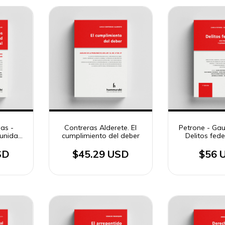
as -
Contreras Alderete. El
Petrone - Gau
tunidad
cumplimiento del deber
Delitos feder
al. 2a
SD
$45.29 USD
$56 