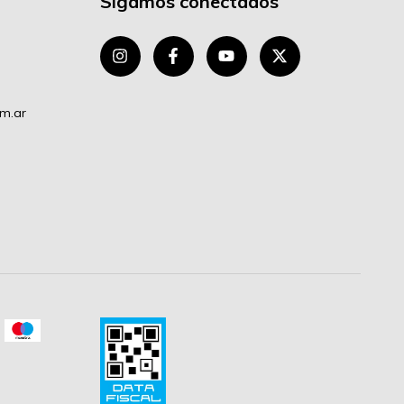
Sigamos conectados
om.ar