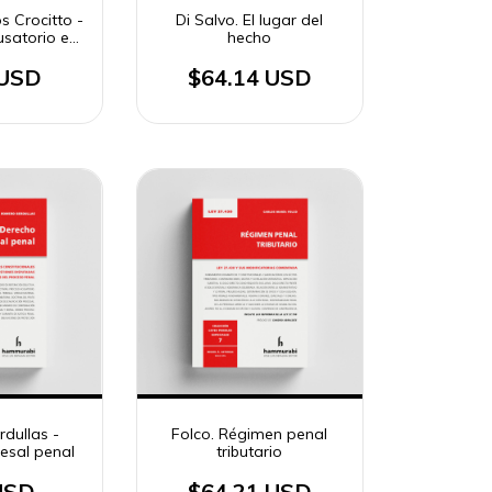
s Crocitto -
Di Salvo. El lugar del
usatorio en
hecho
nal federal
 USD
$64.14 USD
dullas -
Folco. Régimen penal
esal penal
tributario
USD
$64.21 USD