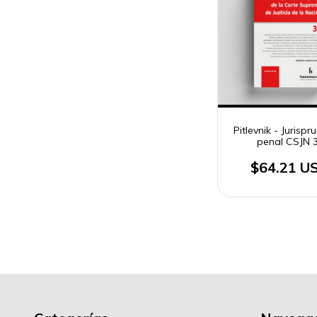
Pitlevnik - Jurispr
penal CSJN 
$64.21 U