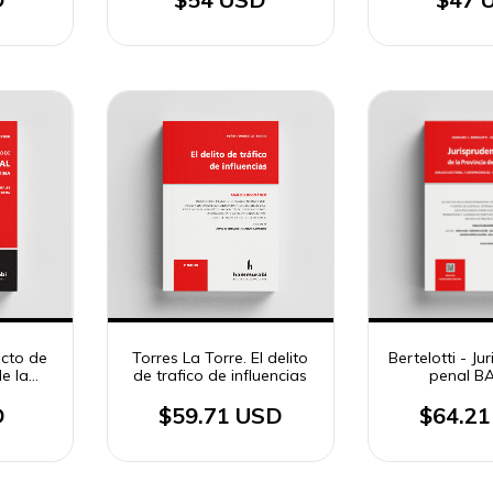
cto de
Torres La Torre. El delito
Bertelotti - Ju
e la
de trafico de influencias
penal BA,
ina
D
$59.71 USD
$64.2