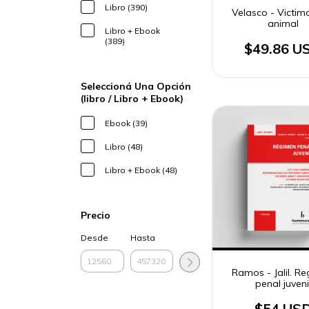
Libro (390)
Velasco - Victim
animal
Libro + Ebook
(389)
$49.86 U
Seleccioná Una Opción
(libro / Libro + Ebook)
Ebook (39)
Libro (48)
Libro + Ebook (48)
Precio
Desde
Hasta
Ramos - Jalil. R
penal juveni
$54 US