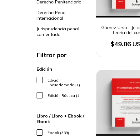
Derecho Penitenciario
Derecho Penal
Internacional
Gómez Urso - Juici
Jurisprudencia penal
teoría del ca
comentada
$49.86 U
Filtrar por
Edición
Edición
Encuadernada (1)
Edición Rústica (1)
Libro / Libro + Ebook /
Ebook
Ebook (389)