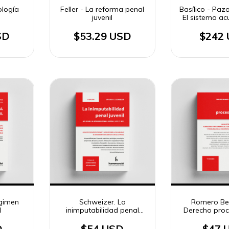
ología
Feller - La reforma penal
Basílico - Pazo
juvenil
El sistema ac
el proceso pe
SD
$53.29 USD
$242
egimen
Schweizer. La
Romero Ber
l
inimputabilidad penal
Derecho proc
juvenil
D
$54 USD
$47 