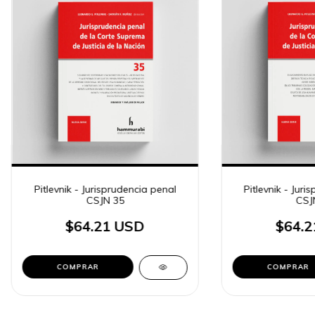
Pitlevnik - Jurisprudencia penal
Pitlevnik - Juri
CSJN 35
CSJ
$64.21 USD
$64.2
COMPRAR
COMPRAR