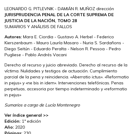
LEONARDO G. PITLEVNIK - DAMIÁN R. MUÑOZ dirección
JURISPRUDENCIA PENAL DE LA CORTE SUPREMA DE
JUSTICIA DE LA NACIÓN, TOMO 28
SUMARIOS Y ANÁLISIS DE FALLOS
Autores:
Mara E. Ciordia - Gustavo A. Herbel - Federico
Kierszenbaum - Mauro Lauría Masaro - Nuria S. Sardañons -
Diego Seitún - Eduardo Peralta - Nelson R. Pessoa - Pedro
Pugliese - Pablo Andrés Vacani
Derecho al recurso y juicio abreviado. Derecho al recurso de la
víctima. Nulidades y testigos de actuación. Cumplimiento
parcial de la pena y reincidencia. «Aberratio ictus». «Reformatio
in pejus» y «ne bis in idem». Intervenciones telefónicas. Penas
perpetuas, accesoria por tiempo indeterminado y «reformatio
in pejus»
Sumarios a cargo de Lucía Montenegro
Ver índice general >>
Edición:
1ª edición
Año:
2020
Páginas:
230