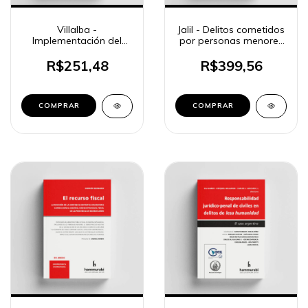
Villalba -
Jalil - Delitos cometidos
Implementación del
por personas menores
Código Procesal
de edad
Federal
R$251,48
R$399,56
COMPRAR
COMPRAR