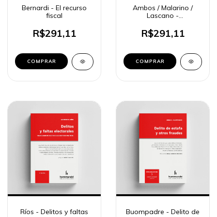
Bernardi - El recurso
Ambos / Malarino /
fiscal
Lascano -
Responsabilidad
jurídico-penal de civiles
R$291,11
R$291,11
en delitos de lesa
humanidad
COMPRAR
COMPRAR
Ríos - Delitos y faltas
Buompadre - Delito de