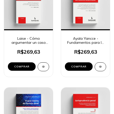
Laise - Cómo
Ayala Yancce -
argumentar un caso
Fundamentos para la
penal
defensa técnica en el
proceso penal
R$269,63
R$269,63
COMPRAR
COMPRAR