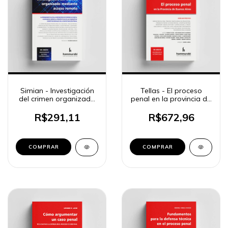
Simian - Investigación
Tellas - El proceso
del crimen organizado
penal en la provincia de
mediante acceso
Buenos Aires
remoto
R$291,11
R$672,96
COMPRAR
COMPRAR