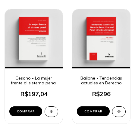
Cesano - La mujer
Bailone - Tendencias
frente al sistema penal
actuales en Derecho
Penal, Procesal Penal y
Política Criminal
R$197,04
R$296
COMPRAR
COMPRAR