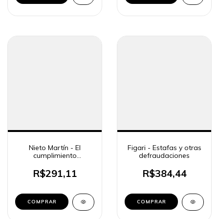
Nieto Martín - El
Figari - Estafas y otras
cumplimiento
defraudaciones
normativo como
estrategia político-
R$291,11
R$384,44
criminal
COMPRAR
COMPRAR