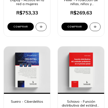
Dupuy - Acosos en la
Feller - Protección de
red a mujeres
niñas, niños y
adolescentes en el
proceso judicial
R$753,33
R$269,63
COMPRAR
COMPRAR
Sueiro - Ciberdelitos
Schiavo - Función
distributiva del estándar