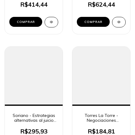
R$414,44
R$624,44
COMPRAR
COMPRAR
Soriano - Estrategias
Torres La Torre -
alternativas al juicio
Negociaciones
penal tradicional
incompatibles con la
función pública
R$295,93
R$184,81