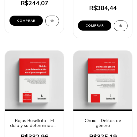
probatorio en el
R$244,07
proceso penal
R$384,44
COMPRAR
COMPRAR
Rojas Busellato - El
Chaia - Delitos de
dolo y su determinación
género
en el proceso penal
R$332,96
R$325,19