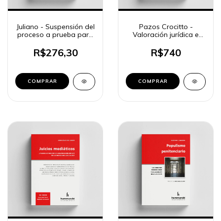
Juliano - Suspensión del
Pazos Crocitto -
proceso a prueba para
Valoración jurídica e
delitos de género
indeterminación en el
derecho penal
R$276,30
R$740
COMPRAR
COMPRAR