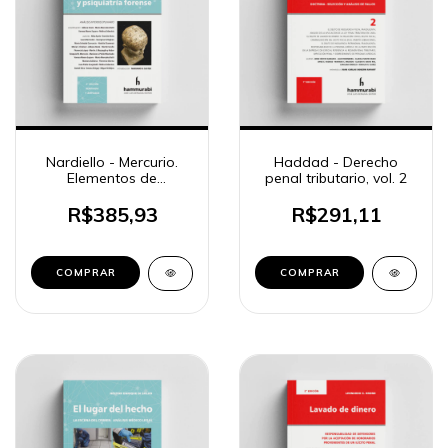
Nardiello - Mercurio.
Haddad - Derecho
Elementos de
penal tributario, vol. 2
psicologia y psiquiatria
forense
R$385,93
R$291,11
COMPRAR
COMPRAR