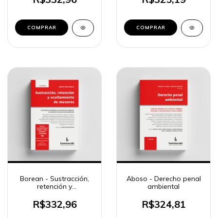
COMPRAR
COMPRAR
Borean - Sustracción,
Aboso - Derecho penal
retención y
ambiental
ocultamiento de
menores
R$332,96
R$324,81