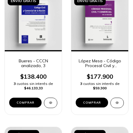
ENVÍO GRATIS
ENVÍO GRATIS
Bueres - CCCN
López Mesa - Código
analizado, 3
Procesal Civil y
Comercial Nación, t. 1
$138.400
$177.900
3
cuotas sin interés de
3
cuotas sin interés de
$46.133,33
$59.300
COMPRAR
COMPRAR