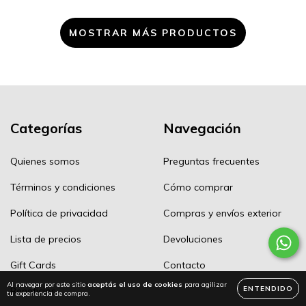
MOSTRAR MÁS PRODUCTOS
Categorías
Navegación
Quienes somos
Preguntas frecuentes
Términos y condiciones
Cómo comprar
Política de privacidad
Compras y envíos exterior
Lista de precios
Devoluciones
Gift Cards
Contacto
Al navegar por este sitio
aceptás el uso de cookies
para agilizar
ENTENDIDO
Beneficios
tu experiencia de compra.