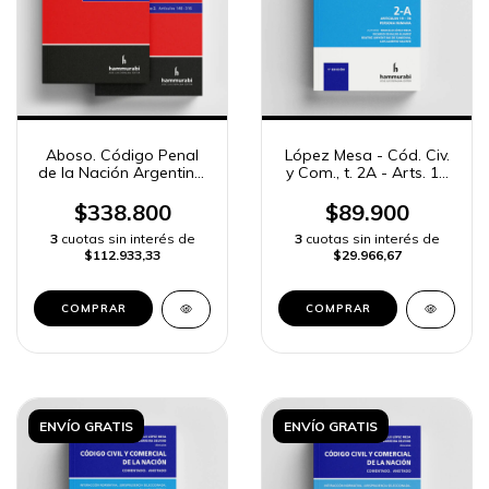
Aboso. Código Penal
López Mesa - Cód. Civ.
de la Nación Argentina.
y Com., t. 2A - Arts. 19
Comentado,
a 78
concordado con
$338.800
$89.900
jurisprudencia
3
cuotas sin interés de
3
cuotas sin interés de
$112.933,33
$29.966,67
COMPRAR
COMPRAR
ENVÍO GRATIS
ENVÍO GRATIS