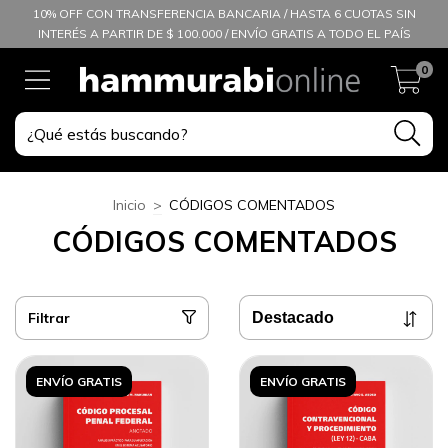
10% OFF CON TRANSFERENCIA BANCARIA / HASTA 6 CUOTAS SIN
INTERÉS A PARTIR DE $ 100.000 / ENVÍO GRATIS A TODO EL PAÍS
0
Inicio
>
CÓDIGOS COMENTADOS
CÓDIGOS COMENTADOS
Filtrar
ENVÍO GRATIS
ENVÍO GRATIS