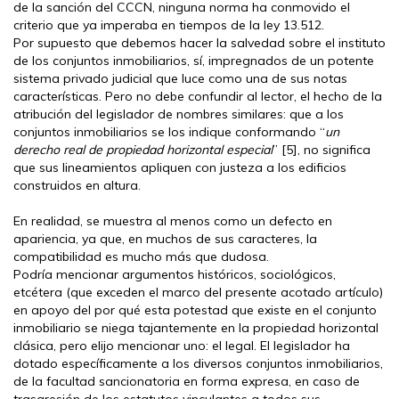
de la sanción del CCCN, ninguna norma ha conmovido el
criterio que ya imperaba en tiempos de la ley 13.512.
Por supuesto que debemos hacer la salvedad sobre el instituto
de los conjuntos inmobiliarios, sí, impregnados de un potente
sistema privado judicial que luce como una de sus notas
características. Pero no debe confundir al lector, el hecho de la
atribución del legislador de nombres similares: que a los
conjuntos inmobiliarios se los indique conformando “
un
derecho real de propiedad horizontal especial
” [5], no significa
que sus lineamientos apliquen con justeza a los edificios
construidos en altura.
En realidad, se muestra al menos como un defecto en
apariencia, ya que, en muchos de sus caracteres, la
compatibilidad es mucho más que dudosa.
Podría mencionar argumentos históricos, sociológicos,
etcétera (que exceden el marco del presente acotado artículo)
en apoyo del por qué esta potestad que existe en el conjunto
inmobiliario se niega tajantemente en la propiedad horizontal
clásica, pero elijo mencionar uno: el legal. El legislador ha
dotado específicamente a los diversos conjuntos inmobiliarios,
de la facultad sancionatoria en forma expresa, en caso de
trasgresión de los estatutos vinculantes a todos sus