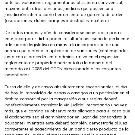
ante las violaciones reglamentarias al sistema convivencial;
máxime ante otras personas jurídicas que poseen una
jurisdicción interna como herramienta de garantía de orden
(asociaciones, clubes, parques industriales, etcétera).
De todos modos, y aún de considerarse beneficioso para el
ente, incorporar dicho poder, resultaría necesaria la pertinente
adecuación legislativa en miras a la incorporación de una
norma que permita la aplicación de sanciones (contempladas
junto con el procedimiento administrativo en el respectivo
reglamento de propiedad horizontal) a la manera del
mentado art. 2086 del CCCN direccionado a los conjuntos
inmobiliarios.
Fuera de ello y de casos absolutamente excepcionales, al día
de hoy, la imposición de penas o castigos a un particular en el
ámbito consorcial por la trasgresión a sus reglas deberá
indefectiblemente transitar la vía judicial, recordando una vez
más, que el camino se observa más allanado para el caso que
el accionante sea el administrador en lugar del consorcista (u
ocupante); mientras éste deberá también, demostrarle al juez
competente el acaecimiento de un daño cierto producto de la
conducta del vecino, al representante legal le alcanzará