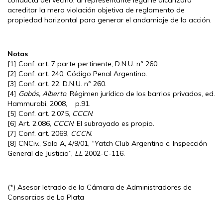
acreditar la mera violación objetiva de reglamento de
propiedad horizontal para generar el andamiaje de la acción.
Notas
[1] Conf. art. 7 parte pertinente, D.N.U. nº 260.
[2] Conf. art. 240, Código Penal Argentino.
[3] Conf. art. 22, D.N.U. nº 260.
[4]
Gabás, Alberto
, Régimen jurídico de los barrios privados, ed.
Hammurabi, 2008, p.91.
[5] Conf. art. 2.075,
CCCN
.
[6] Art. 2.086,
CCCN
. El subrayado es propio.
[7] Conf. art. 2069,
CCCN
.
[8] CNCiv., Sala A, 4/9/01, “Yatch Club Argentino c. Inspección
General de Justicia”,
LL
2002-C-116.
(*) Asesor letrado de la Cámara de Administradores de
Consorcios de La Plata