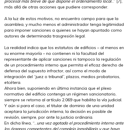
procesal más breve de que dispone el ordenamiento local
…” [7],
más allá de otras acciones que pudiere corresponder.
A la luz de estos motivos, no encuentro campo para que la
asamblea, y mucho menos el administrador tenga legitimidad
para imponer sanciones a quienes se hayan apuntado como
autores de determinada trasgresión legal.
La realidad indica que los estatutos de edificios – al menos en
su enorme mayoría – no contienen ni la facultad del
representante de aplicar sanciones ni tampoco la regulación
de un procedimiento interno que permita el eficaz derecho de
defensa del supuesto infractor, así como el modo de
integración del “juez o tribunal”, plazos, medios probatorios,
etcétera.
Ahora bien, suponiendo en última instancia que el plexo
normativo del edificio contenga un régimen sancionatorio,
siempre se retorna al artículo 2.069 que habilita la vía judicial.
Y aún si para el caso, el titular de dominio de una unidad
aceptara la jurisdicción interna, la decisión es pasible de
revisión, siempre, por ante la justicia ordinaria.
En dicha línea, “…
una vez agotado el procedimiento interno ante
los órganos competentes del complejo inmobiliario y que haya