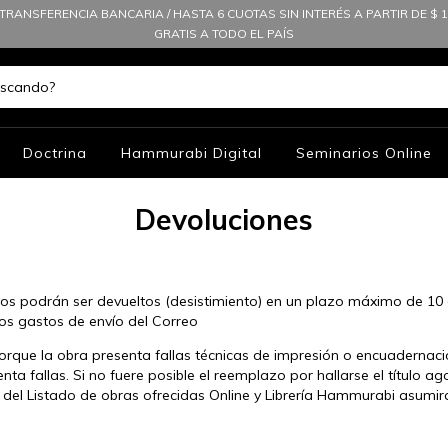
TRANSFERENCIA BANCARIA / HASTA 6 CUOTAS SIN INTERÉS A PARTIR DE $ 10
GRATIS A TODO EL PAÍS
Doctrina
Hammurabi Digital
Seminarios Online
Devoluciones
s podrán ser devueltos (desistimiento) en un plazo máximo de 10 d
los gastos de envío del Correo
orque la obra presenta fallas técnicas de impresión o encuadernac
a fallas. Si no fuere posible el reemplazo por hallarse el título ag
or del Listado de obras ofrecidas Online y Librería Hammurabi asumir