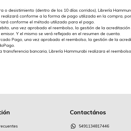
 o desistimiento (dentro de los 10 días corridos), Librería Hammur
 realizará conforme a la forma de pago utilizada en la compra, por
variará conforme el método utilizado para el pago.
o/debito, una vez aprobado el reembolso, la gestión de la acreditaci
misor. Y el mismo se verá reflejado en el resumen de cuenta.
Mercado Pago, una vez aprobado el reembolso, la gestión de la acre
doPago.
na transferencia bancaria, Librería Hammurabi realizara el reembolso
ión
Contactános
recuentes
5491134817446