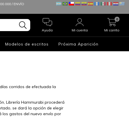
0.000 / ENVÍO
0
Ayuda
Mi cuenta
Mi carrito
Modelos de escritos
Próxima Aparición
ías corridos de efectuada la
ión, Librería Hammurabi procederá
otado, se dará la opción de elegir
á los gastos del nuevo envío por