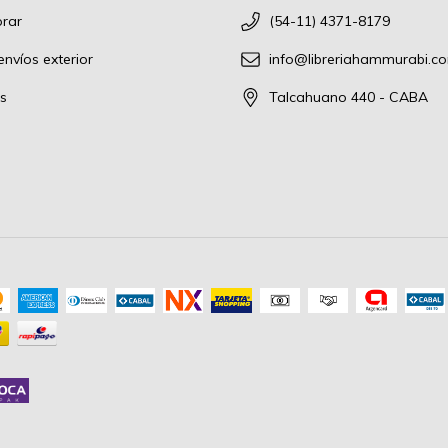
rar
(54-11) 4371-8179
nvíos exterior
info@libreriahammurabi.c
s
Talcahuano 440 - CABA