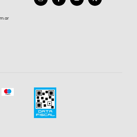
om.ar