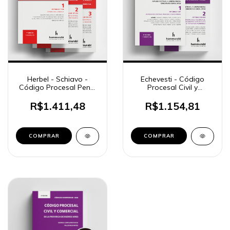
Herbel - Schiavo -
Echevesti - Código
Código Procesal Penal
Procesal Civil y
de la Provincia de
Comercial Bs. As., 2 ts.
Buenos Aires
R$1.411,48
R$1.154,81
COMPRAR
COMPRAR