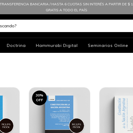
TRANSFERENCIA BANCARIA / HASTA 6 CUOTAS SIN INTERÉS A PARTIR DE $ 10
GRATIS A TODO EL PAÍS
Doctrina
Hammurabi Digital
Seminarios Online
30
%
OFF