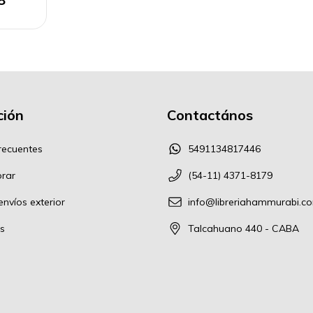
ión
Contactános
recuentes
5491134817446
rar
(54-11) 4371-8179
nvíos exterior
info@libreriahammurabi.c
s
Talcahuano 440 - CABA