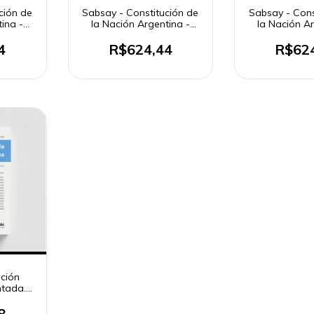
ción de
Sabsay - Constitución de
Sabsay - Cons
ina -
la Nación Argentina -
la Nación Ar
tomo 4
tomo
4
R$624,44
R$62
ución
tada.
rdada
8