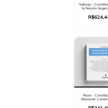
Sabsay - Constitu
la Nación Argent
tomo 3
R$624,4
Risso - Constit
Nacional. Comen
Anotada. Conco
R$341,4