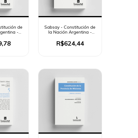
titución de
Sabsay - Constitución de
gentina -
la Nación Argentina -
 1
tomo 2
9,78
R$624,44