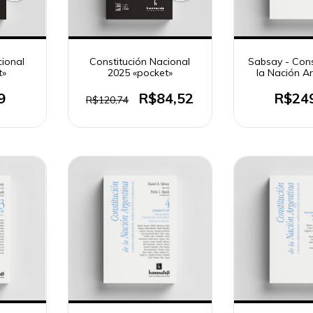
cional
Constitución Nacional
Sabsay - Cons
t»
2025 «pocket»
la Nación Ar
tomo
9
R$84,52
R$24
R$120,74