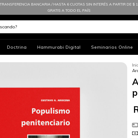
TRANSFERENCIA BANCARIA / HASTA 6 CUOTAS SIN INTERÉS A PARTIR DE $ 10
GRATIS A TODO EL PAÍS
Doctrina
Hammurabi Digital
Seminarios Online
Ini
Ar
A
p