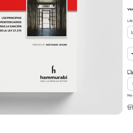
Ver
Lib
Ent
No 