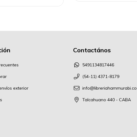
ión
Contactános
recuentes
5491134817446
rar
(54-11) 4371-8179
nvíos exterior
info@libreriahammurabi.c
s
Talcahuano 440 - CABA