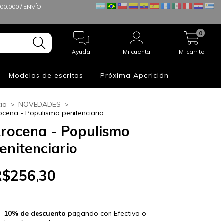
0.000 / ENVÍO
0
Ayuda
Mi cuenta
Mi carrito
Modelos de escritos
Próxima Aparición
cio
>
NOVEDADES
>
ocena - Populismo penitenciario
rocena - Populismo
enitenciario
R$256,30
10% de descuento
pagando con Efectivo o