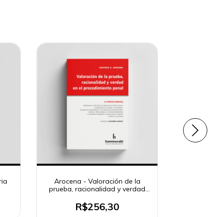
ria
Arocena - Valoración de la
Aroce
prueba, racionalidad y verdad
p
en el procedimiento penal
R$256,30