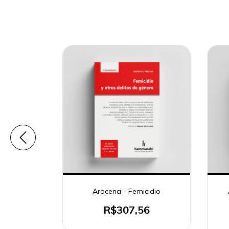
penal y
Arocena - Femicidio
as
R$307,56
3