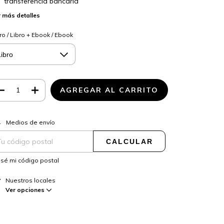
transferencia bancaria
 más detalles
ro / Libro + Ebook / Ebook
CAMBIAR CP
regas para el CP:
Medios de envío
CALCULAR
sé mi código postal
Nuestros locales
Ver opciones