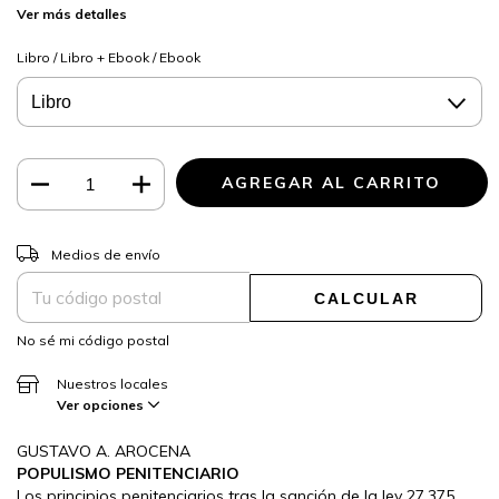
Ver más detalles
Libro / Libro + Ebook / Ebook
CAMBIAR CP
Entregas para el CP:
Medios de envío
CALCULAR
No sé mi código postal
Nuestros locales
Ver opciones
GUSTAVO A. AROCENA
POPULISMO PENITENCIARIO
Los principios penitenciarios tras la sanción de la ley 27.375