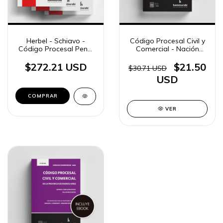
Herbel - Schiavo -
Código Procesal Civil y
Código Procesal Penal
Comercial - Nación
de la Provincia de
2025 «standard»
Buenos Aires
$272.21 USD
$21.50
$30.71 USD
USD
COMPRAR
VER