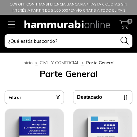
10% OFF CON TRANSFERENCIA BANCARIA / HASTA 6 CUOTAS SIN
INTERÉS A PARTIR DE $ 100.000 / ENVÍO GRATIS A TODO EL PAÍS
0
Inicio
>
CIVIL Y COMERCIAL
>
Parte General
Parte General
Filtrar