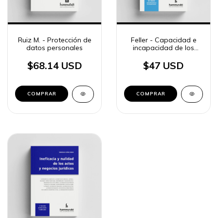
Ruiz M. - Protección de
Feller - Capacidad e
datos personales
incapacidad de los
niños, niñas y
adolescentes
$68.14 USD
$47 USD
COMPRAR
COMPRAR