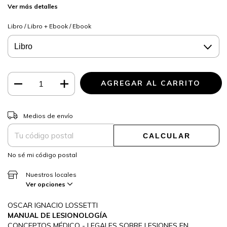
Ver más detalles
Libro / Libro + Ebook / Ebook
CAMBIAR CP
Entregas para el CP:
Medios de envío
CALCULAR
No sé mi código postal
Nuestros locales
Ver opciones
OSCAR IGNACIO LOSSETTI
MANUAL DE LESIONOLOGÍA
CONCEPTOS MÉDICO - LEGALES SOBRE LESIONES EN