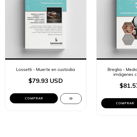
Lossetti - Muerte en custodia
Breglia - Medi
imágenes 
$79.93 USD
$81.5
COMPRAR
COMPRAR