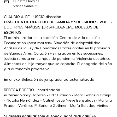
Nuestros locales
Ver opciones
CLAUDIO A. BELLUSCIO dirección
PRÁCTICA DE DERECHO DE FAMILIA Y SUCESIONES, VOL. 5
DOCTRINA. ANÁLISIS JURISPRUDENCIAL. MODELOS DE
ESCRITOS
El administrador en la sucesión. Centro de vida del niño.
Fecundación «post morten». Situación de adoptabilidad.
Análisis de la Ley de Honorarios Profesionales en la provincia
de Buenos Aires. Colación y simulación en las sucesiones.
Justicia remota en tiempos de pandemia. Violencia obstétrica.
Alimentos del hijo mayor que se capacita. El abogado del niño
y la autonomía progresiva.
En anexo: Selección de jurisprudencia sistematizada
REBECA ROPERO - coordinación
autores:
Nancy Dopazo - Edit Giraudo - Mara Gabriela Granja
- Natalia Hernández - Catriel Josué Nieve Bensabath - Martina
Prado - Verónica P. Soriano Zothner - María Soledad Vieites
Si deseas adquirir solo el ebook, hacé click aquí >>