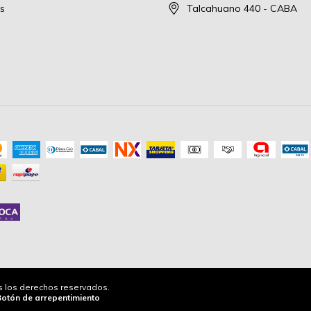
s
Talcahuano 440 - CABA
os los derechos reservados.
Botón de arrepentimiento