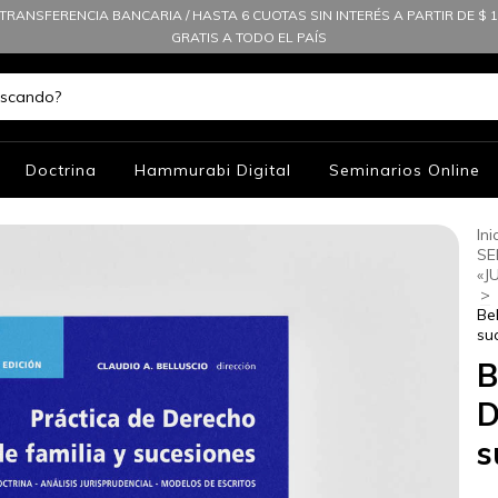
TRANSFERENCIA BANCARIA / HASTA 6 CUOTAS SIN INTERÉS A PARTIR DE $ 10
GRATIS A TODO EL PAÍS
Doctrina
Hammurabi Digital
Seminarios Online
Ini
SE
«J
>
Be
su
B
D
s