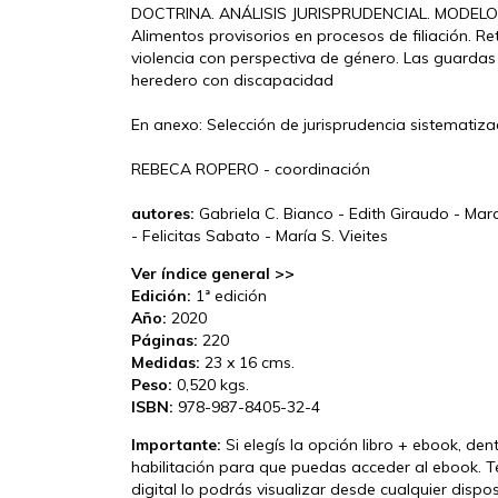
DOCTRINA. ANÁLISIS JURISPRUDENCIAL. MODELO
Alimentos provisorios en procesos de filiación. Re
violencia con perspectiva de género. Las guardas
heredero con discapacidad
En anexo: Selección de jurisprudencia sistematiz
REBECA ROPERO - coordinación
autores:
Gabriela C. Bianco - Edith Giraudo - Mara
- Felicitas Sabato - María S. Vieites
Ver índice general >>
Edición:
1ª edición
Año:
2020
Páginas:
220
Medidas:
23 x 16 cms.
Peso:
0,520 kgs.
ISBN:
978-987-8405-32-4
Importante:
Si elegís la opción libro + ebook, den
habilitación para que puedas acceder al ebook. T
digital lo podrás visualizar desde cualquier disp