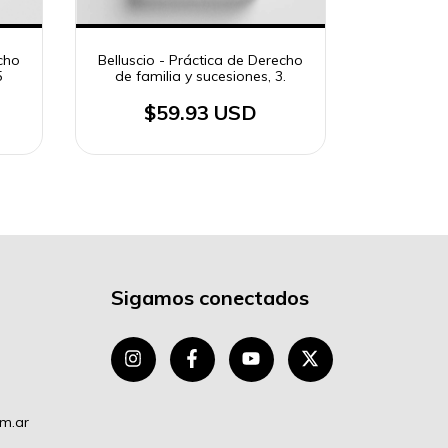
echo
Belluscio - Práctica de Derecho
Belluscio 
5
de familia y sucesiones, 3.
de fami
$59.93 USD
$
Sigamos conectados
om.ar