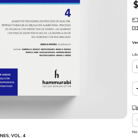
Ver
Lib
Ent
No 
NES, VOL. 4