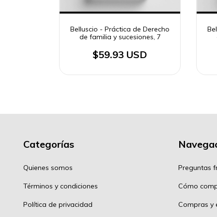
 de Derecho
Belluscio - Práctica de Derecho
Bel
iones, 1
de familia y sucesiones, 7
SD
$59.93 USD
Categorías
Navegac
Quienes somos
Preguntas f
Términos y condiciones
Cómo comp
Política de privacidad
Compras y e