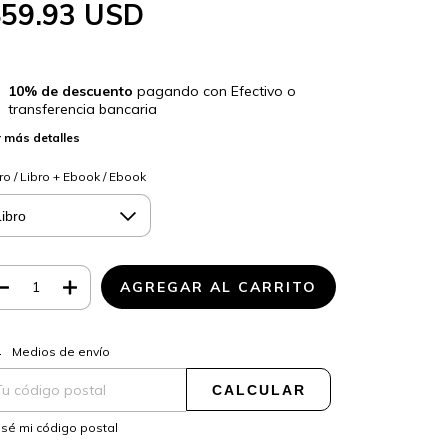
$59.93 USD
10% de descuento
pagando con Efectivo o
transferencia bancaria
 más detalles
ro / Libro + Ebook / Ebook
CAMBIAR CP
regas para el CP:
Medios de envío
CALCULAR
sé mi código postal