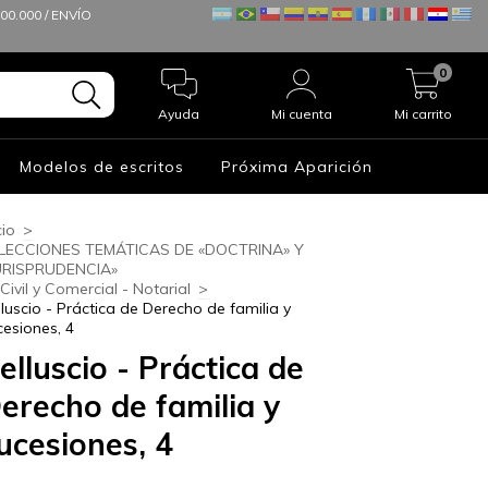
0.000 / ENVÍO
0
Ayuda
Mi cuenta
Mi carrito
Modelos de escritos
Próxima Aparición
cio
>
LECCIONES TEMÁTICAS DE «DOCTRINA» Y
URISPRUDENCIA»
Civil y Comercial - Notarial
>
lluscio - Práctica de Derecho de familia y
cesiones, 4
elluscio - Práctica de
erecho de familia y
ucesiones, 4