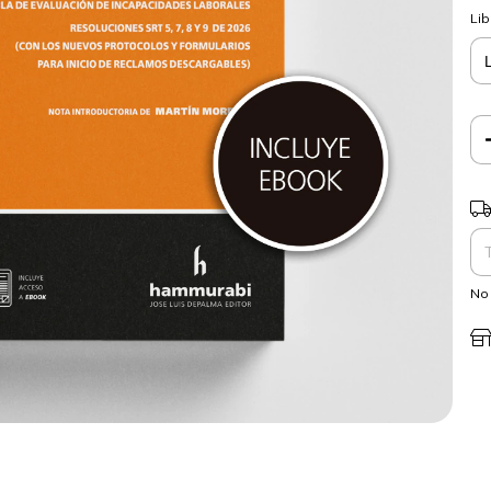
Lib
Ent
No 