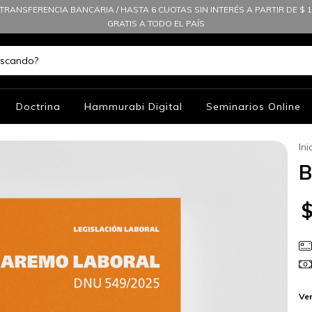
TRANSFERENCIA BANCARIA / HASTA 6 CUOTAS SIN INTERÉS A PARTIR DE $ 10
GRATIS A TODO EL PAÍS
Doctrina
Hammurabi Digital
Seminarios Online
Ini
B
Ver