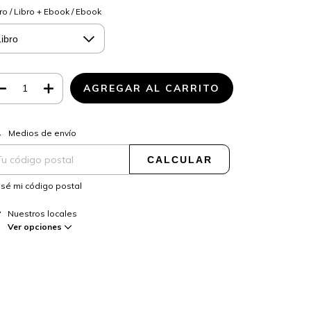
ro / Libro + Ebook / Ebook
CAMBIAR CP
regas para el CP:
Medios de envío
CALCULAR
sé mi código postal
Nuestros locales
Ver opciones