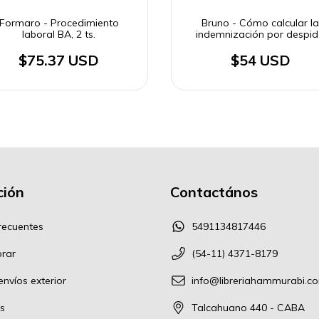
Formaro - Procedimiento
Bruno - Cómo calcular la
laboral BA, 2 ts.
indemnización por despi
$75.37 USD
$54 USD
ión
Contactános
recuentes
5491134817446
rar
(54-11) 4371-8179
nvíos exterior
info@libreriahammurabi.c
s
Talcahuano 440 - CABA