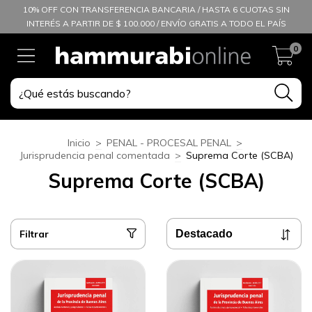
10% OFF CON TRANSFERENCIA BANCARIA / HASTA 6 CUOTAS SIN
INTERÉS A PARTIR DE $ 100.000 / ENVÍO GRATIS A TODO EL PAÍS
0
Inicio
>
PENAL - PROCESAL PENAL
>
Jurisprudencia penal comentada
>
Suprema Corte (SCBA)
Suprema Corte (SCBA)
Filtrar