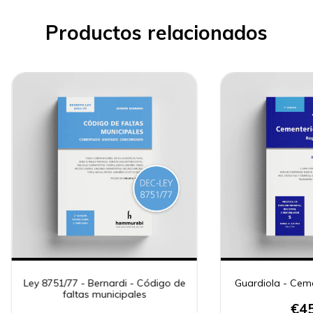
Productos relacionados
Ley 8751/77 - Bernardi - Código de
Guardiola - Ceme
faltas municipales
€45