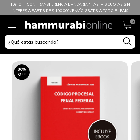
10% OFF CON TRANSFERENCIA BANCARIA / HASTA 6 CUOTAS SIN
INTERÉS A PARTIR DE $ 100.000 / ENVÍO GRATIS A TODO EL PAÍS
0
30
%
OFF