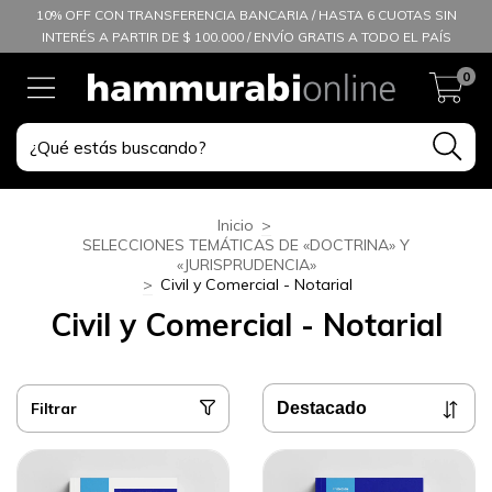
10% OFF CON TRANSFERENCIA BANCARIA / HASTA 6 CUOTAS SIN
INTERÉS A PARTIR DE $ 100.000 / ENVÍO GRATIS A TODO EL PAÍS
0
Inicio
>
SELECCIONES TEMÁTICAS DE «DOCTRINA» Y
«JURISPRUDENCIA»
>
Civil y Comercial - Notarial
Civil y Comercial - Notarial
Filtrar