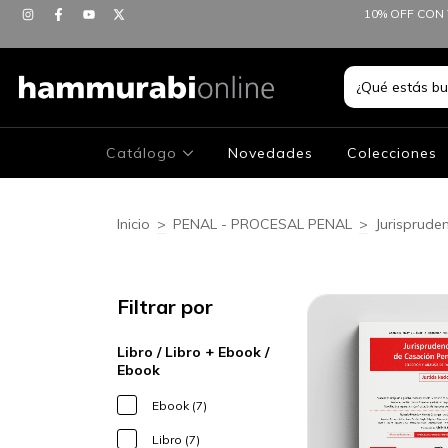
10% OFF CON 
Catálogo
Novedades
Colecciones
Inicio
>
PENAL - PROCESAL PENAL
>
Jurisprude
Filtrar por
Libro / Libro + Ebook /
Ebook
Ebook (7)
Libro (7)