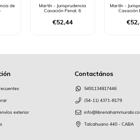
encia de
Martín - Jurisprudencia
Martín - Juris
5
Casación Penal, 6
Casación 
€52,44
€52
ión
Contactános
recuentes
5491134817446
rar
(54-11) 4371-8179
nvíos exterior
info@libreriahammurabi.c
s
Talcahuano 440 - CABA