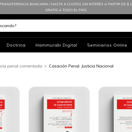
TRANSFERENCIA BANCARIA / HASTA 6 CUOTAS SIN INTERÉS A PARTIR DE $ 10
GRATIS A TODO EL PAÍS
Doctrina
Hammurabi Digital
Seminarios Online
ncia penal comentada
>
Casación Penal. Justicia Nacional