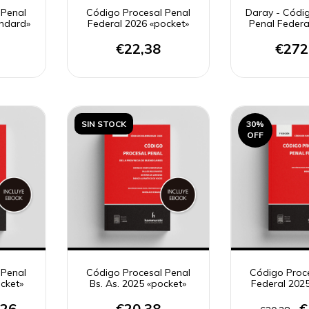
 Penal
Código Procesal Penal
Daray - Códi
andard»
Federal 2026 «pocket»
Penal Federa
€22,38
€272
SIN STOCK
30
%
OFF
 Penal
Código Procesal Penal
Código Proc
cket»
Bs. As. 2025 «pocket»
Federal 202
,26
€20,38
€