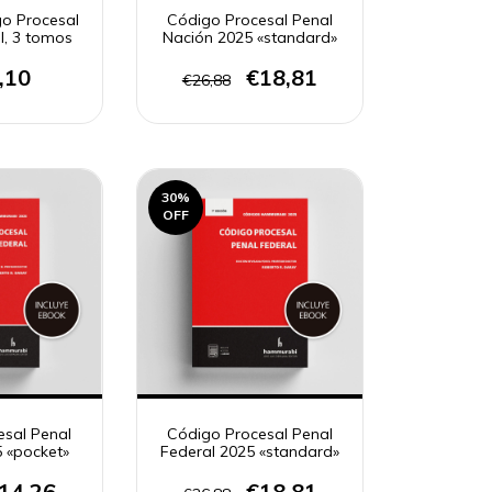
go Procesal
Código Procesal Penal
l, 3 tomos
Nación 2025 «standard»
,10
€18,81
€26,88
30
%
OFF
esal Penal
Código Procesal Penal
5 «pocket»
Federal 2025 «standard»
14,26
€18,81