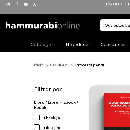
10% OFF CON 
Catálogo
Novedades
Colecciones
Inicio
>
CÓDIGOS
>
Procesal penal
Filtrar por
Libro / Libro + Ebook /
Ebook
Ebook (3)
Libro (14)