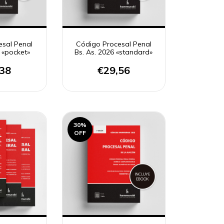
esal Penal
Código Procesal Penal
 «pocket»
Bs. As. 2026 «standard»
,38
€29,56
30
%
OFF