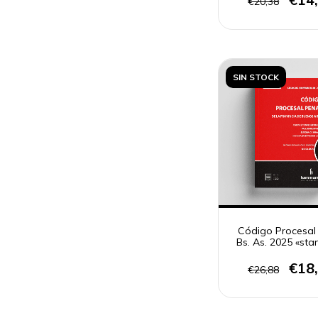
€20,38
SIN STOCK
Código Procesal
Bs. As. 2025 «st
€18
€26,88