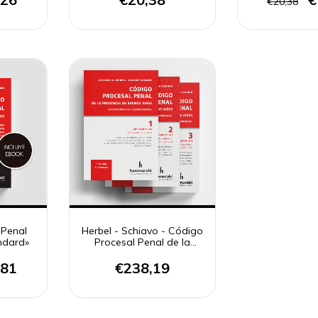
€20,38
 Penal
Herbel - Schiavo - Código
andard»
Procesal Penal de la
Provincia de Buenos Aires
,81
€238,19