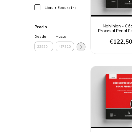
Libro + Ebook (14)
Nahijhian - Có
Precio
Procesal Penal Fe
Anotado
Desde
Hasta
€122,5