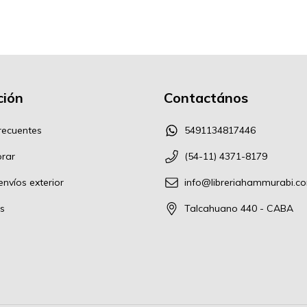
ión
Contactános
recuentes
5491134817446
rar
(54-11) 4371-8179
nvíos exterior
info@libreriahammurabi.c
s
Talcahuano 440 - CABA