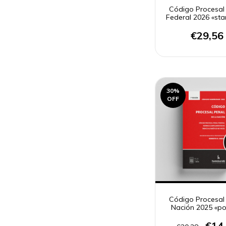
Código Procesal
Federal 2026 «st
€29,56
30
%
OFF
Código Procesal
Nación 2025 «po
€14