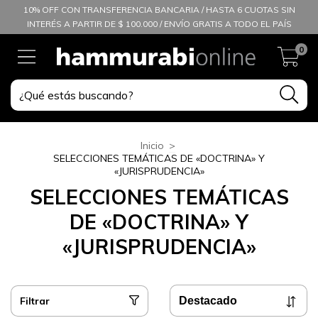
10% OFF CON TRANSFERENCIA BANCARIA / HASTA 6 CUOTAS SIN
INTERÉS A PARTIR DE $ 100.000 / ENVÍO GRATIS A TODO EL PAÍS
0
Inicio
>
SELECCIONES TEMÁTICAS DE «DOCTRINA» Y
«JURISPRUDENCIA»
SELECCIONES TEMÁTICAS
DE «DOCTRINA» Y
«JURISPRUDENCIA»
Filtrar