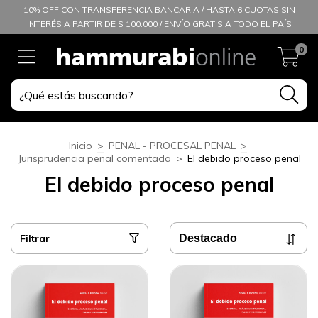
10% OFF CON TRANSFERENCIA BANCARIA / HASTA 6 CUOTAS SIN
INTERÉS A PARTIR DE $ 100.000 / ENVÍO GRATIS A TODO EL PAÍS
0
Inicio
>
PENAL - PROCESAL PENAL
>
Jurisprudencia penal comentada
>
El debido proceso penal
El debido proceso penal
Filtrar