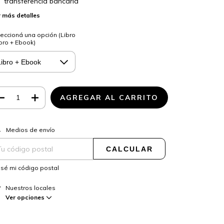
transferencia bancaria
 más detalles
eccioná una opción (Libro
ibro + Ebook)
CAMBIAR CP
regas para el CP:
Medios de envío
CALCULAR
sé mi código postal
Nuestros locales
Ver opciones