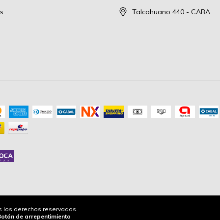
s
Talcahuano 440 - CABA
os los derechos reservados.
Botón de arrepentimiento