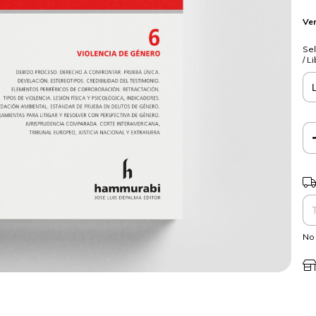
Ver
Sel
/ L
Ent
No 