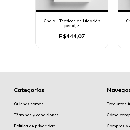
litigación
Chaia - Técnicas de litigación
Ch
penal, 7
3
R$444,07
Categorías
Navegac
Quienes somos
Preguntas f
Términos y condiciones
Cómo comp
Política de privacidad
Compras y e