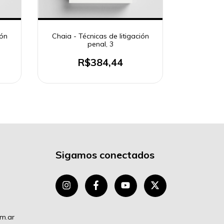
ión
Chaia - Técnicas de litigación
Chaia - T
penal, 3
R$384,44
Sigamos conectados
om.ar