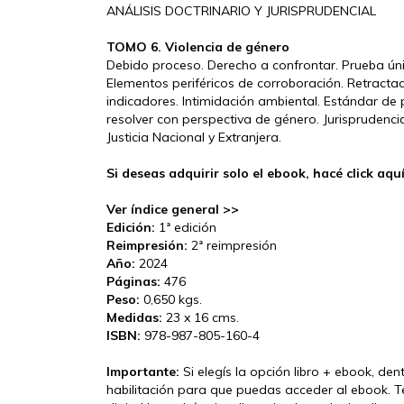
ANÁLISIS DOCTRINARIO Y JURISPRUDENCIAL
TOMO 6. Violencia de género
Debido proceso. Derecho a confrontar. Prueba únic
Elementos periféricos de corroboración. Retractació
indicadores. Intimidación ambiental. Estándar de 
resolver con perspectiva de género. Jurisprudenc
Justicia Nacional y Extranjera.
Si deseas adquirir solo el ebook, hacé click aqu
Ver índice general >>
Edición:
1ª edición
Reimpresión:
2ª reimpresión
Año:
2024
Páginas:
476
Peso:
0,650 kgs.
Medidas:
23 x 16 cms.
ISBN:
978-987-805-160-4
Importante:
Si elegís la opción libro + ebook, den
habilitación para que puedas acceder al ebook. T