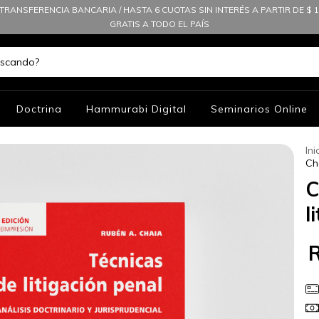
TRANSFERENCIA BANCARIA / HASTA 6 CUOTAS SIN INTERÉS A PARTIR DE $ 10
GRATIS A TODO EL PAÍS
Doctrina
Hammurabi Digital
Seminarios Online
Ini
Ch
C
l