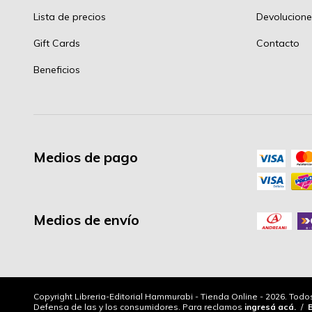
Lista de precios
Devolucione
Gift Cards
Contacto
Beneficios
Medios de pago
Medios de envío
Copyright Libreria-Editorial Hammurabi - Tienda Online - 2026. Tod
Defensa de las y los consumidores. Para reclamos
ingresá acá.
/