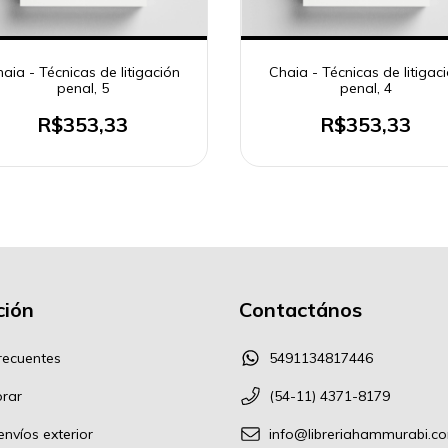
aia - Técnicas de litigación
Chaia - Técnicas de litigac
penal, 5
penal, 4
R$353,33
R$353,33
ión
Contactános
recuentes
5491134817446
rar
(54-11) 4371-8179
nvíos exterior
info@libreriahammurabi.c