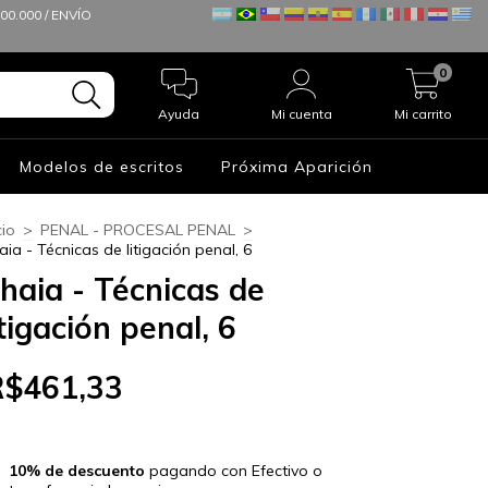
0.000 / ENVÍO
0
Ayuda
Mi cuenta
Mi carrito
Modelos de escritos
Próxima Aparición
cio
>
PENAL - PROCESAL PENAL
>
aia - Técnicas de litigación penal, 6
haia - Técnicas de
itigación penal, 6
R$461,33
10% de descuento
pagando con Efectivo o