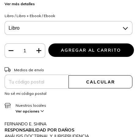
Ver más detalles
Libro / Libro + Ebook / Ebook
CAMBIAR CP
Entregas para el CP:
Medios de envío
CALCULAR
No sé mi código postal
Nuestros locales
Ver opciones
FERNANDO E. SHINA
RESPONSABILIDAD POR DAÑOS
ANÁLISIS DOCTRINAL Y JURISPRUDENCIA