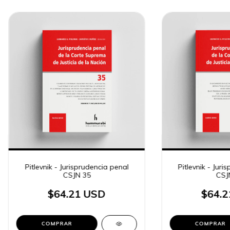
Pitlevnik - Jurisprudencia penal
Pitlevnik - Juri
CSJN 35
CSJ
$64.21 USD
$64.2
COMPRAR
COMPRAR