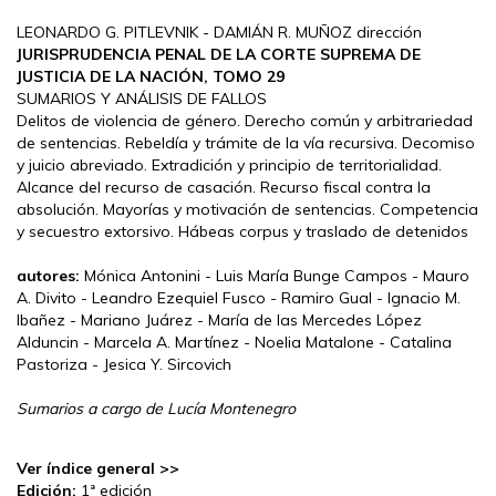
LEONARDO G. PITLEVNIK - DAMIÁN R. MUÑOZ dirección
JURISPRUDENCIA PENAL DE LA CORTE SUPREMA DE
JUSTICIA DE LA NACIÓN, TOMO 29
SUMARIOS Y ANÁLISIS DE FALLOS
Delitos de violencia de género. Derecho común y arbitrariedad
de sentencias. Rebeldía y trámite de la vía recursiva. Decomiso
y juicio abreviado. Extradición y principio de territorialidad.
Alcance del recurso de casación. Recurso fiscal contra la
absolución. Mayorías y motivación de sentencias. Competencia
y secuestro extorsivo. Hábeas corpus y traslado de detenidos
autores:
Mónica Antonini - Luis María Bunge Campos - Mauro
A. Divito - Leandro Ezequiel Fusco - Ramiro Gual - Ignacio M.
Ibañez - Mariano Juárez - María de las Mercedes López
Alduncin - Marcela A. Martínez - Noelia Matalone - Catalina
Pastoriza - Jesica Y. Sircovich
Sumarios a cargo de Lucía Montenegro
Ver índice general >>
Edición:
1ª edición