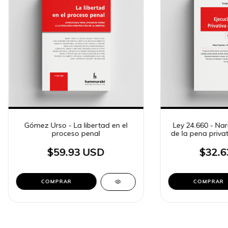
Gómez Urso - La libertad en el
Ley 24.660 - Nard
proceso penal
de la pena privat
$59.93 USD
$32.6
COMPRAR
COMPRAR