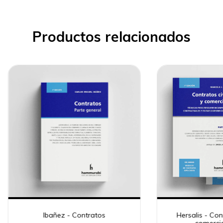
Productos relacionados
Ibañez - Contratos
Hersalis - Cont
comercial