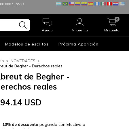
0.000 / ENVÍO
0
Ayuda
Mi cuenta
Mi carrito
Modelos de escritos
Próxima Aparición
cio
>
NOVEDADES
>
reut de Begher - Derechos reales
breut de Begher -
erechos reales
$94.14 USD
10% de descuento
pagando con Efectivo o