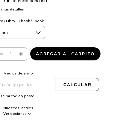
transferencia bancaria
 más detalles
ro / Libro + Ebook / Ebook
CAMBIAR CP
regas para el CP:
Medios de envío
CALCULAR
sé mi código postal
Nuestros locales
Ver opciones