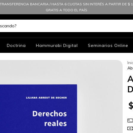
TRANSFERENCIA BANCARIA / HASTA 6 CUOTAS SIN INTERÉS A PARTIR DE $ 10
GRATIS A TODO EL PAÍS
Doctrina
Hammurabi Digital
Seminarios Online
Ini
Ab
A
D