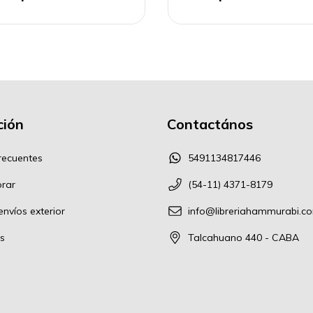
ión
Contactános
recuentes
5491134817446
rar
(54-11) 4371-8179
nvíos exterior
info@libreriahammurabi.c
s
Talcahuano 440 - CABA