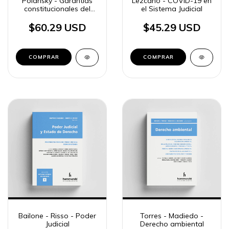
Polansky - Garantías
Lezcano - COVID-19 en
constitucionales del
el Sistema Judicial
procedimiento penal en
entorno digital
$60.29 USD
$45.29 USD
COMPRAR
COMPRAR
Bailone - Risso - Poder
Torres - Madiedo -
Judicial
Derecho ambiental