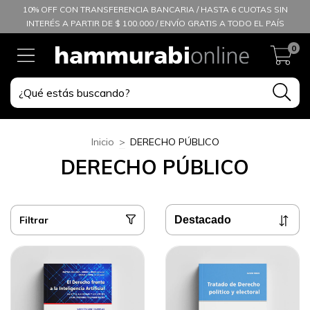
10% OFF CON TRANSFERENCIA BANCARIA / HASTA 6 CUOTAS SIN
INTERÉS A PARTIR DE $ 100.000 / ENVÍO GRATIS A TODO EL PAÍS
0
Inicio
>
DERECHO PÚBLICO
DERECHO PÚBLICO
Filtrar