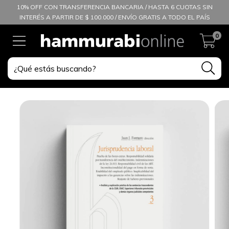
10% OFF CON TRANSFERENCIA BANCARIA / HASTA 6 CUOTAS SIN
INTERÉS A PARTIR DE $ 100.000 / ENVÍO GRATIS A TODO EL PAÍS
0