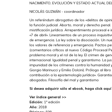
NACIMIENTO, EVOLUCIÓN Y ESTADO ACTUAL DE
NICOLÁS GUZMÁN - coordinador
Un referéndum abrogativo de los «delitos de opinió
la función judicial. Aborto, moral y derecho penal
mistificación jurídica. Arrepentimiento procesal e
«7 de abril». Lineamientos de un proceso inquisiti
de emergencia. La ley sobre la disociación. Un nu
los valores de referencia y emergencia. Pactos pen
(comentarios críticos al nuevo Código Procesal P
problema moral y el rol de la ley. El crimen de ge
internacional. Igualdad penal y garantismo. La justi
impunidad de los crímenes contra la humanidad y
Giorgio Marinucci y Emilio Dolcini). Prólogo al li
contribución a la epistemología jurídica». Garant
abogados. Filosofía del mal y garantismo
Si desea adquirir sólo el ebook, haga click aquí
Ver índice general >>
Edición:
1ª edición
Año:
2018
Páginas:
508