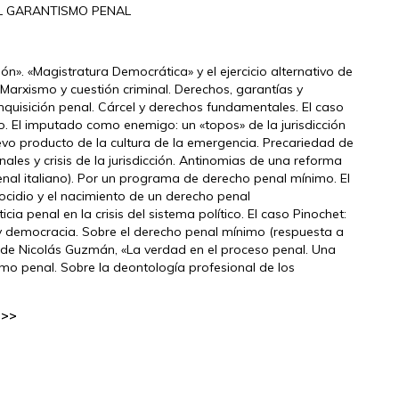
L GARANTISMO PENAL
n». «Magistratura Democrática» y el ejercicio alternativo de
. Marxismo y cuestión criminal. Derechos, garantías y
 inquisición penal. Cárcel y derechos fundamentales. El caso
vo. El imputado como enemigo: un «topos» de la jurisdicción
evo producto de la cultura de la emergencia. Precariedad de
ales y crisis de la jurisdicción. Antinomias de una reforma
enal italiano). Por un programa de derecho penal mínimo. El
nocidio y el nacimiento de un derecho penal
cia penal en la crisis del sistema político. El caso Pinochet:
 democracia. Sobre el derecho penal mínimo (respuesta a
bro de Nicolás Guzmán, «La verdad en el proceso penal. Una
ismo penal. Sobre la deontología profesional de los
 >>