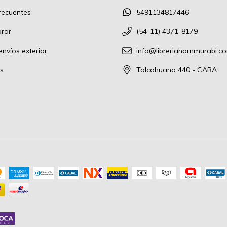
recuentes
5491134817446
rar
(54-11) 4371-8179
nvíos exterior
info@libreriahammurabi.c
s
Talcahuano 440 - CABA