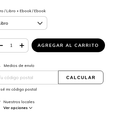
ro / Libro + Ebook / Ebook
CAMBIAR CP
regas para el CP:
Medios de envío
CALCULAR
sé mi código postal
Nuestros locales
Ver opciones