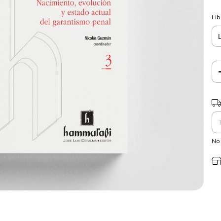
Lib
Ent
No 