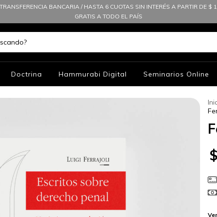
TRANSFERENCIA BANCARIA / HASTA 6 CUOTAS SIN INTERÉS A PARTIR DE $ 10
GRATIS A TODO EL PAÍS
Doctrina
Hammurabi Digital
Seminarios Online
Ini
Fer
F
Ver