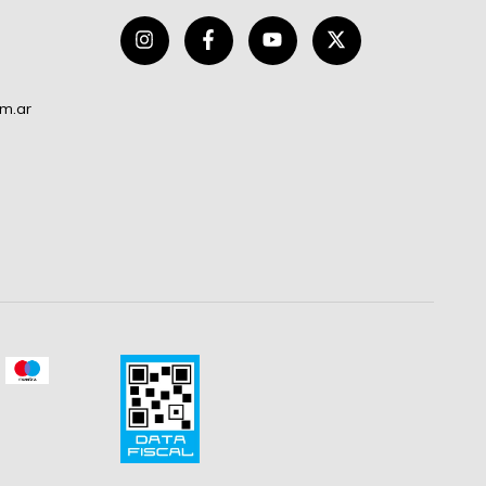
om.ar