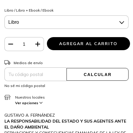
Libro / Libro + Ebook / Ebook
CAMBIAR CP
Entregas para el CP:
Medios de envío
CALCULAR
No sé mi código postal
Nuestros locales
Ver opciones
GUSTAVO A. FERNÁNDEZ
LA RESPONSABILIDAD DEL ESTADO Y SUS AGENTES ANTE
EL DAÑO AMBIENTAL
DERIVACIONES Y CONSECUENCIAS EMANADAS DE LA LEY DE