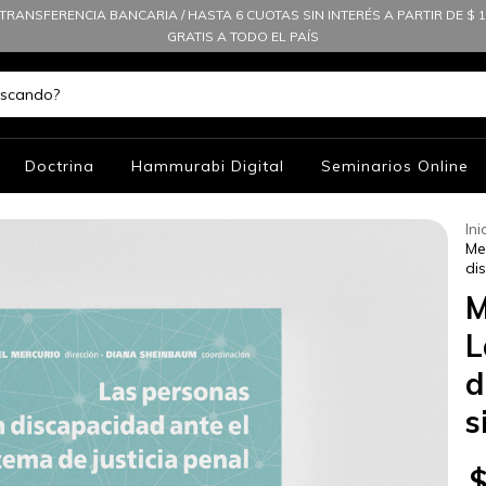
TRANSFERENCIA BANCARIA / HASTA 6 CUOTAS SIN INTERÉS A PARTIR DE $ 10
GRATIS A TODO EL PAÍS
Doctrina
Hammurabi Digital
Seminarios Online
Ini
Me
di
M
L
d
s