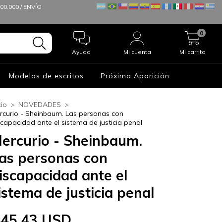
0.000 / ENVÍO
0
Ayuda
Mi cuenta
Mi carrito
Modelos de escritos
Próxima Aparición
cio
>
NOVEDADES
>
rcurio - Sheinbaum. Las personas con
scapacidad ante el sistema de justicia penal
ercurio - Sheinbaum.
as personas con
iscapacidad ante el
istema de justicia penal
$45.43 USD