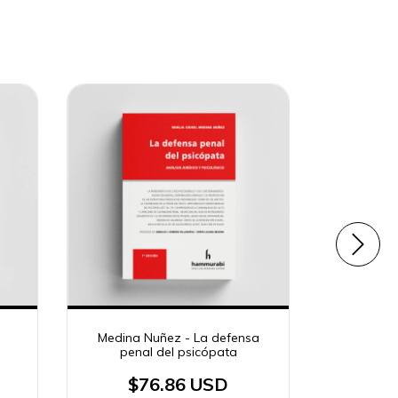
Medina Nuñez - La defensa
Pastor
penal del psicópata
$76.86 USD
$