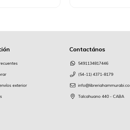
ión
Contactános
recuentes
5491134817446
rar
(54-11) 4371-8179
nvíos exterior
info@libreriahammurabi.c
s
Talcahuano 440 - CABA