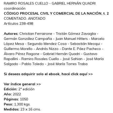
RAMIRO ROSALES CUELLO - GABRIEL HERNÁN QUADRI
coordinación
CÓDIGO PROCESAL CIVIL Y COMERCIAL DE LA NACIÓN, t. 2
COMENTADO. ANOTADO
Artículos 238-498
Autores:
Christian Ferrairone - Tristán Gómez Zavaglia -
Germán González Campaña - Juan Manuel Hitters - Marcelo
López Mesa - Segundo Mendez Cosa - Sebastián Meoqui -
Guillermo Morello - Andrés Nizzo - Dante E. Páez Pacheco -
Álvaro Pérez Ragone - Gabriel Hernán Quadri - Gustavo
Rapallini - Ramiro Rosales Cuello - José Sahian - José María
Salgado - Pablo Toledo - José María Torres Traba
Si deseas adquirir solo el ebook, hacé click aquí >>
Ver índice general >>
Edición:
2ª edición
Año:
2022
Páginas:
1050
Peso:
1,300 kgs.
Medidas:
23 x 16 cms.