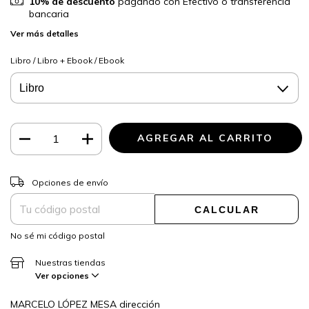
10% de descuento
pagando con Efectivo o transferencia
bancaria
Ver más detalles
Libro / Libro + Ebook / Ebook
CAMBIAR CP
Entregas para el CP:
Opciones de envío
CALCULAR
No sé mi código postal
Nuestras tiendas
Ver opciones
MARCELO LÓPEZ MESA dirección