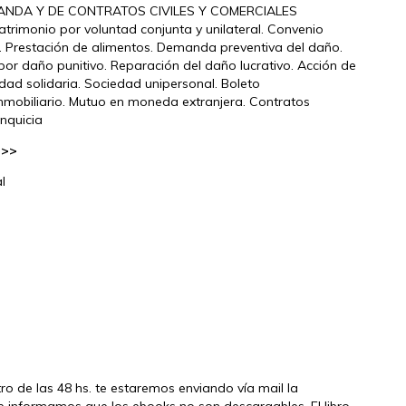
ANDA Y DE CONTRATOS CIVILES Y COMERCIALES
trimonio por voluntad conjunta y unilateral. Convenio
Prestación de alimentos. Demanda preventiva del daño.
por daño punitivo. Reparación del daño lucrativo. Acción de
lidad solidaria. Sociedad unipersonal. Boleto
nmobiliario. Mutuo en moneda extranjera. Contratos
anquicia
í >>
l
tro de las 48 hs. te estaremos enviando vía mail la
e informamos que los ebooks no son descargables. El libro