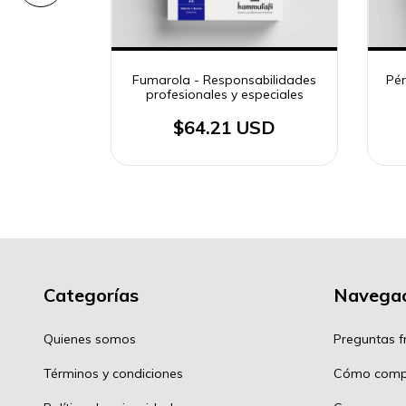
ráctico, 3
Fumarola - Responsabilidades
Pér
profesionales y especiales
SD
$64.21 USD
Categorías
Navegac
Quienes somos
Preguntas f
Términos y condiciones
Cómo comp