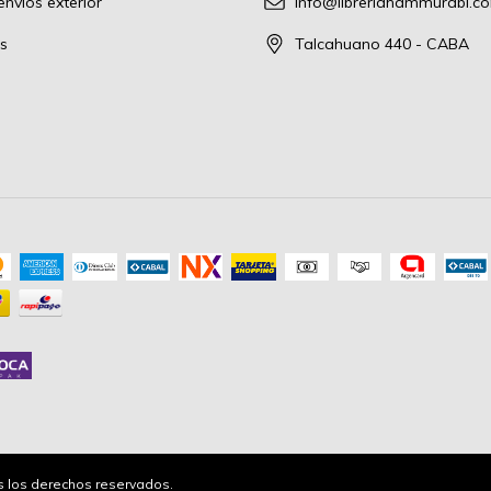
nvíos exterior
info@libreriahammurabi.c
s
Talcahuano 440 - CABA
os los derechos reservados.