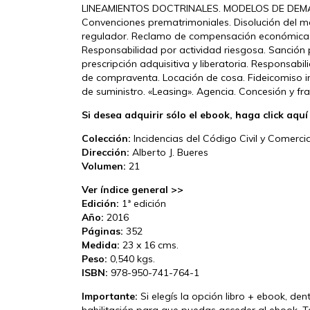
LINEAMIENTOS DOCTRINALES. MODELOS DE DEM
Convenciones prematrimoniales. Disolución del ma
regulador. Reclamo de compensación económica. 
Responsabilidad por actividad riesgosa. Sanción 
prescripción adquisitiva y liberatoria. Responsabi
de compraventa. Locación de cosa. Fideicomiso i
de suministro. «Leasing». Agencia. Concesión y fr
Si desea adquirir sólo el ebook, haga click aqu
Colección:
Incidencias del Código Civil y Comercia
Dirección:
Alberto J. Bueres
Volumen:
21
Ver índice general >>
Edición:
1ª edición
Año:
2016
Páginas:
352
Medida:
23 x 16 cms.
Peso:
0,540 kgs.
ISBN:
978-950-741-764-1
Importante:
Si elegís la opción libro + ebook, den
habilitación para que puedas acceder al ebook. T