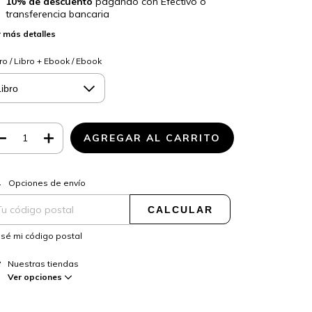
10% de descuento
pagando con Efectivo o
transferencia bancaria
 más detalles
ro / Libro + Ebook / Ebook
CAMBIAR CP
regas para el CP:
Opciones de envío
CALCULAR
sé mi código postal
Nuestras tiendas
Ver opciones