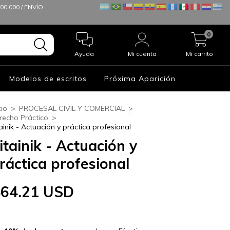
0.000 / ENVÍO
0
Ayuda
Mi cuenta
Mi carrito
Modelos de escritos
Próxima Aparición
cio
>
PROCESAL CIVIL Y COMERCIAL
>
recho Práctico
>
tainik - Actuación y práctica profesional
itainik - Actuación y
ráctica profesional
$64.21 USD