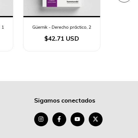
 1
Güernik - Derecho práctico, 2
Güernik -
$42.71 USD
$
Sigamos conectados