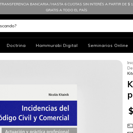
TRANSFERENCIA BANCARIA / HASTA 6 CUOTAS SIN INTERÉS A PARTIR DE $ 10
GRATIS A TODO EL PAÍS
Doctrina
Hammurabi Digital
Seminarios Online
Ini
De
Ki
K
p