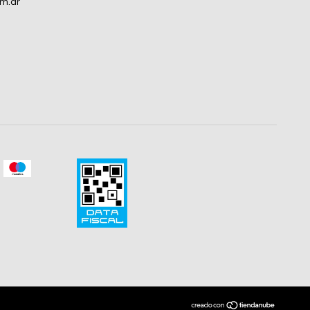
om.ar