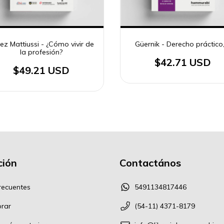
ez Mattiussi - ¿Cómo vivir de
Güernik - Derecho práctico,
la profesión?
$42.71 USD
$49.21 USD
ión
Contactános
recuentes
5491134817446
rar
(54-11) 4371-8179