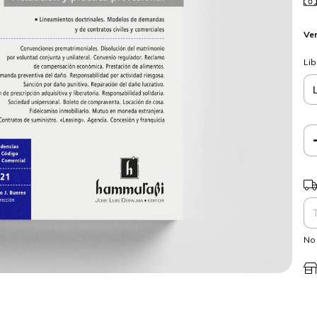
Ver
Lib
Ent
No 