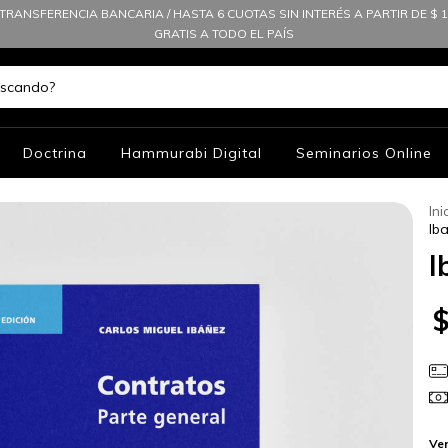
TRANSFERENCIA BANCARIA / HASTA 6 CUOTAS SIN INTERÉS A PARTIR DE $ 10
GRATIS A TODO EL PAÍS
Doctrina
Hammurabi Digital
Seminarios Online
Ini
Ib
I
Ver