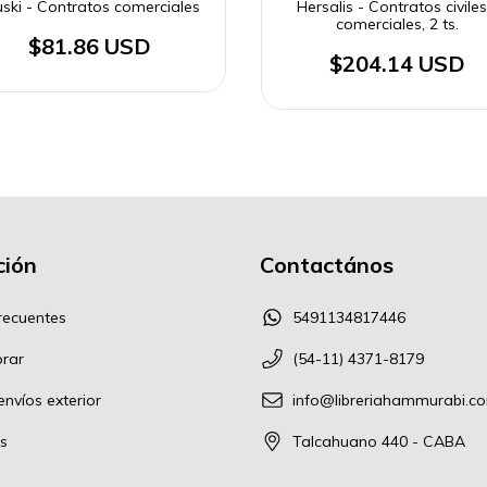
uski - Contratos comerciales
Hersalis - Contratos civiles
comerciales, 2 ts.
$81.86 USD
$204.14 USD
ión
Contactános
recuentes
5491134817446
rar
(54-11) 4371-8179
nvíos exterior
info@libreriahammurabi.c
s
Talcahuano 440 - CABA