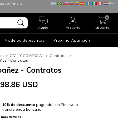
0.000 / ENVÍO
0
Ayuda
Mi cuenta
Mi carrito
Modelos de escritos
Próxima Aparición
cio
>
CIVIL Y COMERCIAL
>
Contratos
>
añez - Contratos
bañez - Contratos
$98.86 USD
10% de descuento
pagando con Efectivo o
transferencia bancaria
 más detalles