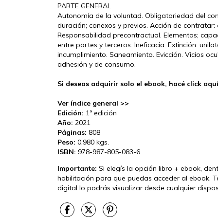
PARTE GENERAL
Autonomía de la voluntad. Obligatoriedad del contr
duración; conexos y previos. Acción de contratar:
Responsabilidad precontractual. Elementos; capaci
entre partes y terceros. Ineficacia. Extinción: unila
incumplimiento. Saneamiento. Evicción. Vicios ocul
adhesión y de consumo.
Si deseas adquirir solo el ebook, hacé click aqu
Ver índice general >>
Edición:
1ª edición
Año:
2021
Páginas:
808
Peso:
0,980 kgs.
ISBN:
978-987-805-083-6
Importante:
Si elegís la opción libro + ebook, de
habilitación para que puedas acceder al ebook. T
digital lo podrás visualizar desde cualquier disp