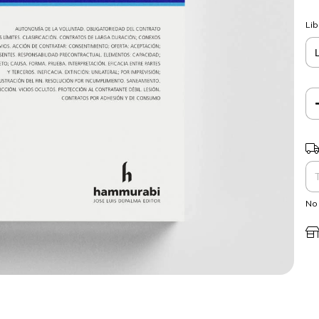
Lib
Ent
No 