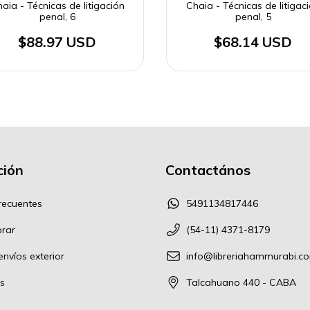
aia - Técnicas de litigación
Chaia - Técnicas de litigac
penal, 6
penal, 5
$88.97 USD
$68.14 USD
ión
Contactános
recuentes
5491134817446
rar
(54-11) 4371-8179
nvíos exterior
info@libreriahammurabi.c
s
Talcahuano 440 - CABA