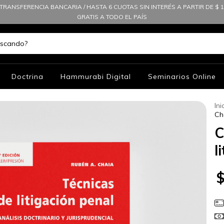
TRANSFERENCIA BANCARIA / HASTA 6 CUOTAS SIN INTERÉS A PARTIR DE $ 10
GRATIS A TODO EL PAÍS
Doctrina
Hammurabi Digital
Seminarios Online
Ini
Ch
C
l