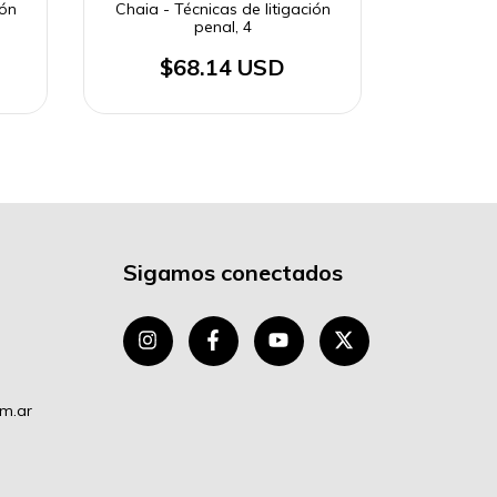
ión
Chaia - Técnicas de litigación
Chaia - T
penal, 4
$68.14 USD
$
Sigamos conectados
om.ar