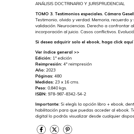
ANÁLISIS DOCTRINARIO Y JURISPRUDENCIAL
TOMO 3. Testimonios especiales. Cámara Gesell
Testimonio, olvido y verdad. Memoria, recuerdo y s
validación. Neurociencias. Derecho a confrontar al 
incorporación al juicio. Casos conflictivos. Evolu
Si desea adquirir solo el ebook, haga click aquí
Ver índice general >>
Edición:
1ª edición
Reimpresión:
4ª reimpresión
Año:
2023
Páginas:
480
Medidas:
23 x 16 cms.
Peso:
0,840 kgs.
ISBN:
978-987-8342-54-2
Importante:
Si elegís la opción libro + ebook, den
habilitación para que puedas acceder al ebook. T
digital lo podrás visualizar desde cualquier disp