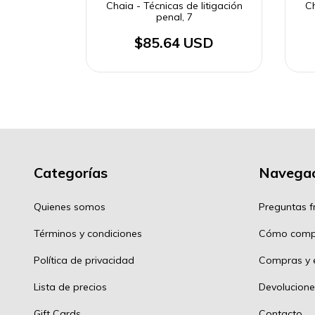
litigación
Chaia - Técnicas de litigación
Ch
penal, 7
SD
$85.64 USD
Categorías
Navegac
Quienes somos
Preguntas f
Términos y condiciones
Cómo comp
Política de privacidad
Compras y e
Lista de precios
Devolucione
Gift Cards
Contacto