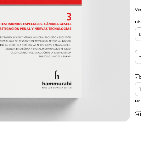
Ver
Lib
Ent
No 