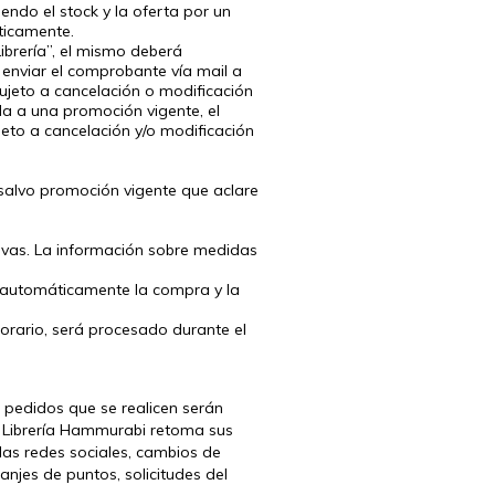
ndo el stock y la oferta por un
ticamente.
ibrería”, el mismo deberá
 enviar el comprobante vía mail a
sujeto a cancelación o modificación
da a una promoción vigente, el
eto a cancelación y/o modificación
 salvo promoción vigente que aclare
ivas. La información sobre medidas
á automáticamente la compra y la
horario, será procesado durante el
s pedidos que se realicen serán
l Librería Hammurabi retoma sus
 las redes sociales, cambios de
anjes de puntos, solicitudes del