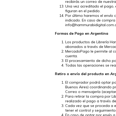
recibirás un correo de nuest
Una vez acreditado el pago, 
figuran en el pedido.
Por último haremos el envío 
indicado. En caso de compra 
info@hammurabidigital.com.
Formas de Pago en Argentina
Los productos de Librería Ha
abonados a través de Mercad
MercadoPago le permite al co
cuenta.
El procesamiento de dicho p
Todas las operaciones se rea
Retiro o envío del producto en Ar
El comprador podrá optar po
Buenos Aires) coordinando pr
Correo o mensajería (aceptan
Para retirar la compra por L
realizado el pago a través d
Cada vez que se proceda a ef
tener el control y seguimient
En caso de optar por envío a 