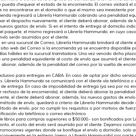
 pueda chequear el estado de la encomienda. El correo visitará el do
 no encontrarse en el domicilio o que el mismo sea inexistente por 
omienda regresará a Librería Hammurabi cobrando una penalidad equ
tuar el despacho nuevamente, el cliente deberá abonar, además de l
uevos gastos de envío. Si en el intento de entrega al domicilio indi
 el paquete, el mismo regresará a Librería Hammurabi, en cuyo caso,
vío serán asumidos por el cliente.
en una sucursal de Correo, Librería Hammurabi brindará al cliente e
itio web del Correo si la encomienda ya se encuentra disponible par
s hábiles en la sucursal tramitadora. Una vez vencido dicho plaz
una penalidad equivalente al costo de envío que asumirá el cliente
á abonar, además de la penalidad del correo por la vuelta de encom
exclusivo para entregas en CABA. En caso de optar por dicho servici
s. Librería Hammurabi se comunicará con el cliente vía telefónica o c
a de entrega. En caso de imposibilidad de entrega (ya sea por no en
rechazo de la encomienda), el cliente deberá abonar la penalidad
nte, el cliente deberá abonar, además, los nuevos gastos de envío
 el método de envío, quedará a criterio de Librería Hammurabi decidir
método de envío, por no cumplir los requisitos o por motivos de fuer
ificación vía telefónica o correo electrónico.
 de libros para compras superiores a $50.000.- son bonificados por 
nto, el costo del envío será asumido por el cliente. Dejamos cons
omociones vigentes donde se bonifique el envío a domicilio, solo a
inconveniente en la entrega (ajeno a Librería Hammurabi) por parte d