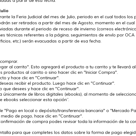
cuadas a partir de esa fecha.
Julio
te la Feria Judicial del mes de Julio, periodo en el cual todos los 
rán ser retirados a partir del mes de Agosto, momento en el cual
viadas durante el periodo de receso de invierno (correos electrónic
ones técnicas referentes a la página, seguimientos de envío por OCA
ficios, etc.) serán evacuadas a partir de esa fecha.
 comprar.
gar al carrito". Esto agregará el producto a tu carrito y te llevará a
productos al carrito o sino hacer clic en "Iniciar Compra".
o y hace clic en "Continuar".
deseas recibir el producto. Luego hace clic en "Continuar".
 que desees y hace clic en "Continuar".
 únicamente de libros digitales (ebooks), al momento de seleccionar
e ebooks seleccionar esta opción”.
de "Pago en local o depósito/transferencia bancaria" o "Mercado P
 medio de pago, hace clic en "Continuar".
Confirmación de compra podes revisar toda la información de la co
pantalla para que completes los datos sobre la forma de pago eleg