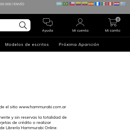
0.000 / ENVÍO
0
Ayuda
Mi cuenta
Mi carrito
Modelos de escritos
Próxima Aparición
esde el sitio www.hammurabi.com.ar
nte y sin reservas la totalidad de
jetas de crédito o realizar
 de Librería Hammurabi Online.