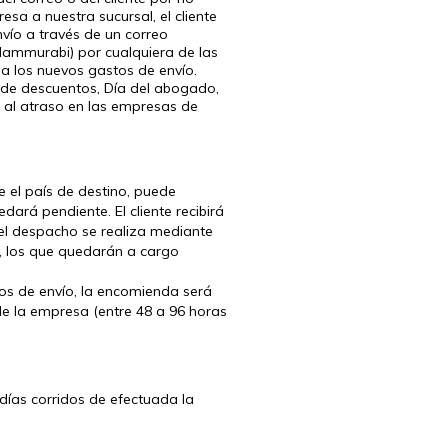
esa a nuestra sucursal, el cliente
vío a través de un correo
 Hammurabi) por cualquiera de las
ma los nuevos gastos de envío.
de descuentos, Día del abogado,
o al atraso en las empresas de
 el país de destino, puede
dará pendiente. El cliente recibirá
el despacho se realiza mediante
s, los que quedarán a cargo
tos de envío, la encomienda será
e la empresa (entre 48 a 96 horas
ías corridos de efectuada la