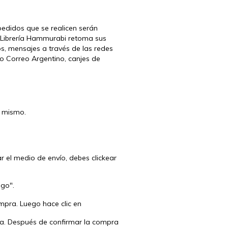
pedidos que se realicen serán
 Librería Hammurabi retoma sus
os, mensajes a través de las redes
 o Correo Argentino, canjes de
l mismo.
 el medio de envío, debes clickear
ago".
mpra. Luego hace clic en
ida. Después de confirmar la compra