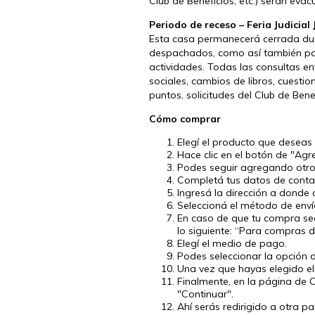
Club de Beneficios, etc.) serán eva
Periodo de receso – Feria Judicial 
Esta casa permanecerá cerrada duran
despachados, como así también pod
actividades. Todas las consultas en
sociales, cambios de libros, cuesti
puntos, solicitudes del Club de Bene
Cómo comprar
Elegí el producto que deseas
Hace clic en el botón de "Agre
Podes seguir agregando otros 
Completá tus datos de contact
Ingresá la dirección a donde 
Seleccioná el método de envío
En caso de que tu compra sea
lo siguiente: “Para compras d
Elegí el medio de pago.
Podes seleccionar la opción 
Una vez que hayas elegido el
Finalmente, en la página de 
"Continuar".
Ahí serás redirigido a otra 