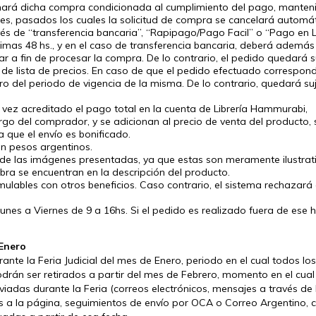
ará dicha compra condicionada al cumplimiento del pago, mantenie
es, pasados los cuales la solicitud de compra se cancelará automá
és de “transferencia bancaria”, “Rapipago/Pago Facil” o “Pago en L
imas 48 hs., y en el caso de transferencia bancaria, deberá además
ar
a fin de procesar la compra. De lo contrario, el pedido quedará 
 de lista de precios. En caso de que el pedido efectuado correspon
o del periodo de vigencia de la misma. De lo contrario, quedará suj
 vez acreditado el pago total en la cuenta de Librería Hammurabi,
rgo del comprador, y se adicionan al precio de venta del producto,
 que el envío es bonificado.
n pesos argentinos.
 de las imágenes presentadas, ya que estas son meramente ilustrat
obra se encuentran en la descripción del producto.
lables con otros beneficios. Caso contrario, el sistema rechazar
Lunes a Viernes de 9 a 16hs. Si el pedido es realizado fuera de ese 
l Enero
te la Feria Judicial del mes de Enero, periodo en el cual todos lo
rán ser retirados a partir del mes de Febrero, momento en el cua
viadas durante la Feria (correos electrónicos, mensajes a través de
tes a la página, seguimientos de envío por OCA o Correo Argentino, c