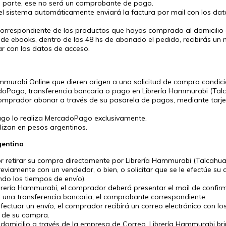
ra parte, ese no será un comprobante de pago.
el sistema automáticamente enviará la factura por mail con los dato
correspondiente de los productos que hayas comprado al domicilio
de ebooks, dentro de las 48 hs de abonado el pedido, recibirás un 
ar
con los datos de acceso.
mmurabi Online que dieren origen a una solicitud de compra condi
oPago, transferencia bancaria o pago en Librería Hammurabi (Tal
mprador abonar a través de su pasarela de pagos, mediante tarjeta
ago lo realiza MercadoPago exclusivamente.
lizan en pesos argentinos.
gentina
r retirar su compra directamente por Librería Hammurabi (Talcah
eviamente con un vendedor, o bien, o solicitar que se le efectúe s
do los tiempos de envío).
ibrería Hammurabi, el comprador deberá presentar el mail de confir
e una transferencia bancaria, el comprobante correspondiente.
ectuar un envío, el comprador recibirá un correo electrónico con l
o de su compra.
domicilio a través de la empresa de Correo, Librería Hammurabi bri