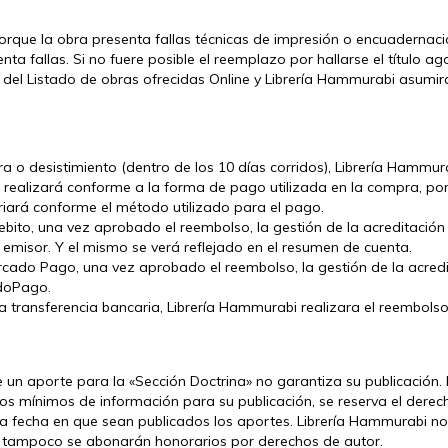
orque la obra presenta fallas técnicas de impresión o encuadernac
a fallas. Si no fuere posible el reemplazo por hallarse el título ag
or del Listado de obras ofrecidas Online y Librería Hammurabi asumir
 o desistimiento (dentro de los 10 días corridos), Librería Hammur
 realizará conforme a la forma de pago utilizada en la compra, por
variará conforme el método utilizado para el pago.
o/debito, una vez aprobado el reembolso, la gestión de la acreditaci
misor. Y el mismo se verá reflejado en el resumen de cuenta.
Mercado Pago, una vez aprobado el reembolso, la gestión de la acre
doPago.
na transferencia bancaria, Librería Hammurabi realizara el reembolso
 un aporte para la «Sección Doctrina» no garantiza su publicación.
tos mínimos de información para su publicación, se reserva el derech
a fecha en que sean publicados los aportes. Librería Hammurabi no
o, tampoco se abonarán honorarios por derechos de autor.