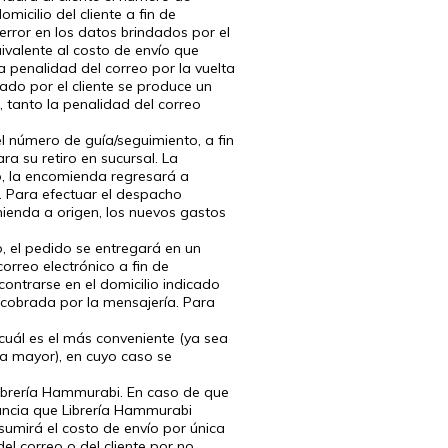
micilio del cliente a fin de
error en los datos brindados por el
ivalente al costo de envío que
a penalidad del correo por la vuelta
cado por el cliente se produce un
 tanto la penalidad del correo
l número de guía/seguimiento, a fin
a su retiro en sucursal. La
o, la encomienda regresará a
. Para efectuar el despacho
ienda a origen, los nuevos gastos
o, el pedido se entregará en un
orreo electrónico a fin de
contrarse en el domicilio indicado
 cobrada por la mensajería. Para
.
 cuál es el más conveniente (ya sea
za mayor), en cuyo caso se
Librería Hammurabi. En caso de que
tancia que Librería Hammurabi
sumirá el costo de envío por única
el correo o del cliente por no