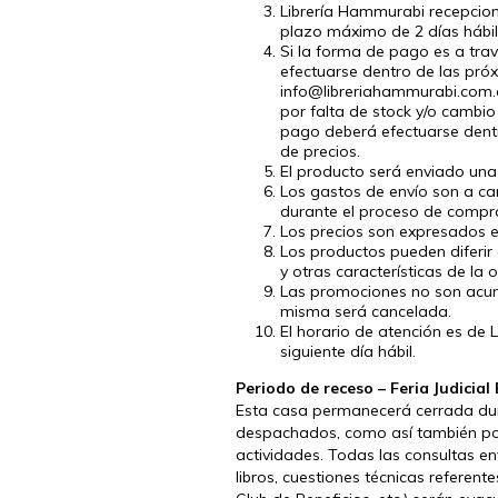
Librería Hammurabi recepcion
plazo máximo de 2 días hábil
Si la forma de pago es a trav
efectuarse dentro de las próx
info@libreriahammurabi.com.
por falta de stock y/o cambio
pago deberá efectuarse dentr
de precios.
El producto será enviado una
Los gastos de envío son a ca
durante el proceso de compra
Los precios son expresados e
Los productos pueden diferir
y otras características de la 
Las promociones no son acumu
misma será cancelada.
El horario de atención es de 
siguiente día hábil.
Periodo de receso – Feria Judicia
Esta casa permanecerá cerrada duran
despachados, como así también pod
actividades. Todas las consultas en
libros, cuestiones técnicas referen