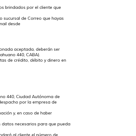
s brindados por el cliente que
 o sucursal de Correo que hayas
mail desde
cionada aceptada, deberán ser
cahuano 440, CABA).
s de crédito, débito y dinero en
uano 440, Ciudad Autónoma de
u despacho por la empresa de
mación y, en caso de haber
os datos necesarios para que pueda
ndará al cliente el número de