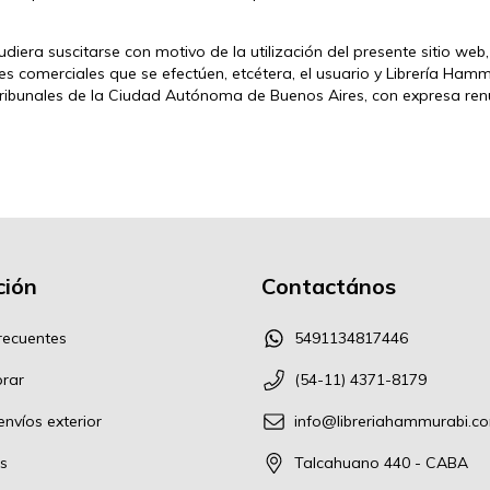
udiera suscitarse con motivo de la utilización del presente sitio web,
ones comerciales que se efectúen, etcétera, el usuario y Librería 
 tribunales de la Ciudad Autónoma de Buenos Aires, con expresa ren
ión
Contactános
recuentes
5491134817446
rar
(54-11) 4371-8179
nvíos exterior
info@libreriahammurabi.c
s
Talcahuano 440 - CABA