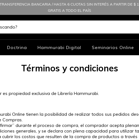
TRANSFERENCIA BANCARIA / HASTA 6 CUOTAS SIN INTERÉS A PARTIR DE $ 10
GRATIS A TODO EL PAÍS
Doctrina
Hammurabi Digital
Seminarios Online
Términos y condiciones
 es propiedad exclusiva de Librería Hammurabi.
murabi Online tienen la posibilidad de realizar todos sus pedidos d
de Compras.
nfirmar” durante el proceso de compra, el comprador acepta plename
iciones generales, y se declara con plena capacidad para utilizar tar
 cubrir los costos que resulten de la compra de productos a través