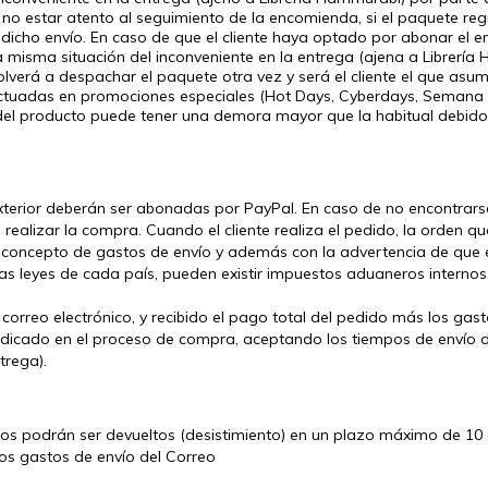
 no estar atento al seguimiento de la encomienda, si el paquete regr
dicho envío. En caso de que el cliente haya optado por abonar el en
ta misma situación del inconveniente en la entrega (ajena a Librería
lverá a despachar el paquete otra vez y será el cliente el que asu
ctuadas en promociones especiales (Hot Days, Cyberdays, Semana 
ro del producto puede tener una demora mayor que la habitual debid
terior deberán ser abonadas por PayPal. En caso de no encontrarse
ealizar la compra. Cuando el cliente realiza el pedido, la orden que
n concepto de gastos de envío y además con la advertencia de que 
as leyes de cada país, pueden existir impuestos aduaneros interno
 correo electrónico, y recibido el pago total del pedido más los gas
ndicado en el proceso de compra, aceptando los tiempos de envío d
trega).
s podrán ser devueltos (desistimiento) en un plazo máximo de 10 d
los gastos de envío del Correo