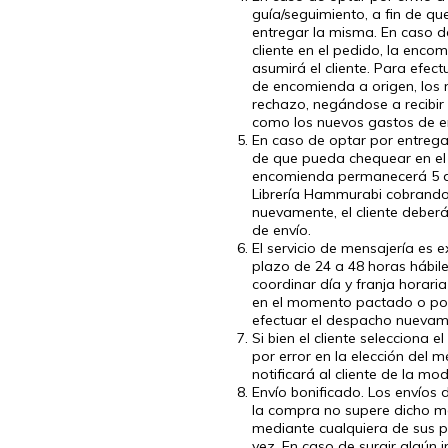
guía/seguimiento, a fin de que
entregar la misma. En caso de
cliente en el pedido, la enc
asumirá el cliente. Para efec
de encomienda a origen, los n
rechazo, negándose a recibir
como los nuevos gastos de en
En caso de optar por entrega 
de que pueda chequear en el s
encomienda permanecerá 5 día
Librería Hammurabi cobrando 
nuevamente, el cliente deber
de envío.
El servicio de mensajería es 
plazo de 24 a 48 horas hábile
coordinar día y franja horari
en el momento pactado o por 
efectuar el despacho nuevame
Si bien el cliente selecciona
por error en la elección del 
notificará al cliente de la mod
Envío bonificado. Los envíos
la compra no supere dicho mo
mediante cualquiera de sus pr
vez. En caso de surgir algún 