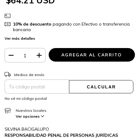
$64.21 USD
10% de descuento
pagando con Efectivo o transferencia
bancaria
Ver más detalles
CAMBIAR CP
Entregas para el CP:
Medios de envío
CALCULAR
No sé mi código postal
Nuestros locales
Ver opciones
SILVINA BACIGALUPO
RESPONSABILIDAD PENAL DE PERSONAS JURÍDICAS