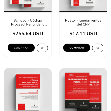
Schiavo - Código
Pastor - Lineamientos
Procesal Penal de la
del CPP
provincia de Buenos
Aires, 2 ts.
$255.64 USD
$17.11 USD
COMPRAR
COMPRAR