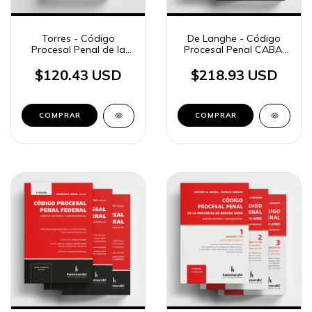
Torres - Código
De Langhe - Código
Procesal Penal de la
Procesal Penal CABA,
provincia de Buenos
3ª edición 2 ts.
Aires, t. 3
$120.43 USD
$218.93 USD
COMPRAR
COMPRAR