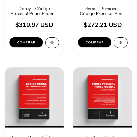
Daray - Código
Herbel - Schiavo -
Procesal Penal Federal,
Código Procesal Penal
3 tomos
de la Provincia de
Buenos Aires
$310.97 USD
$272.21 USD
COMPRAR
COMPRAR