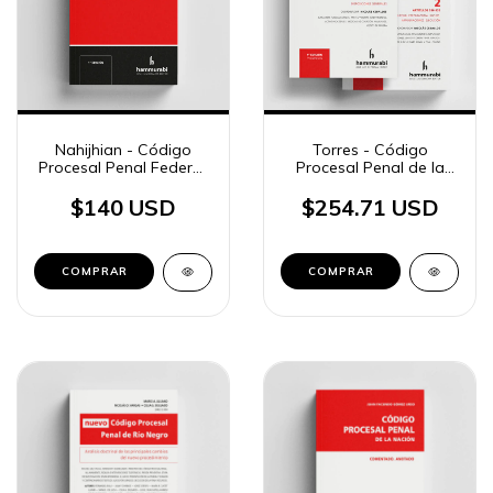
Nahijhian - Código
Torres - Código
Procesal Penal Federal.
Procesal Penal de la
Anotado
provincia de Buenos
Aires, 2 ts.
$140 USD
$254.71 USD
COMPRAR
COMPRAR