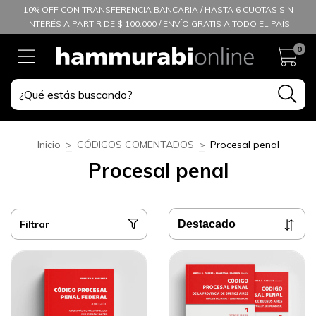
10% OFF CON TRANSFERENCIA BANCARIA / HASTA 6 CUOTAS SIN
INTERÉS A PARTIR DE $ 100.000 / ENVÍO GRATIS A TODO EL PAÍS
0
Inicio
>
CÓDIGOS COMENTADOS
>
Procesal penal
Procesal penal
Filtrar